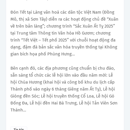
Đón Tết tại Làng văn hoá các dân tộc Việt Nam (Đồng
Mô, thị xã Sơn Tây) diễn ra các hoạt động chủ đề “Xuân
về trên bản làng”; chương trình “Sắc Xuân Ất Tỵ 2025”
tại Trung tâm Thông tin Văn hóa Hồ Gươm; chương
trình “Tết Việt – Tết phố 2025” với chuỗi hoạt động đa
dạng, đậm đà bản sắc văn hóa truyền thống tại Không
gian bích họa phố Phùng Hưng…
Bên cạnh đó, các địa phương cũng chuẩn bị chu đáo,
sẵn sàng tổ chức các lễ hội lớn vào đầu năm mới: Lễ
hội Chùa Hương (khai hội và công bố khu du lịch cấp
Thành phố vào ngày 6 tháng Giêng năm Ất Tỵ), Lễ hội
Gióng đền Sóc; Lễ hội truyền thống Cổ Loa, Lễ hội Gò
Đống Đa, Lễ hội đền Hai Bà Trưng, Lễ hội Tản Viên Sơn
Thánh…
Tin tức