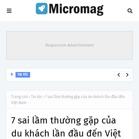
Responsive Advertisement
TIN TỨC
Hà Nội: Khẩn cấp gỡ khó cho xe du lịch trên 28 chỗ sau 'lệnh
cấm' vào nội đô
Trang chủ
Tin tức
7 sai lầm thường gặp của du khách lần đầu đến
Việt Nam
7 sai lầm thường gặp của
du khách lần đầu đến Việt