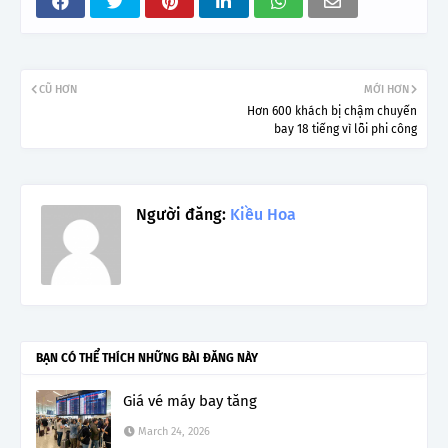
CŨ HƠN
MỚI HƠN
Hơn 600 khách bị chậm chuyến
bay 18 tiếng vì lỗi phi công
Người đăng:
Kiều Hoa
BẠN CÓ THỂ THÍCH NHỮNG BÀI ĐĂNG NÀY
Giá vé máy bay tăng
March 24, 2026