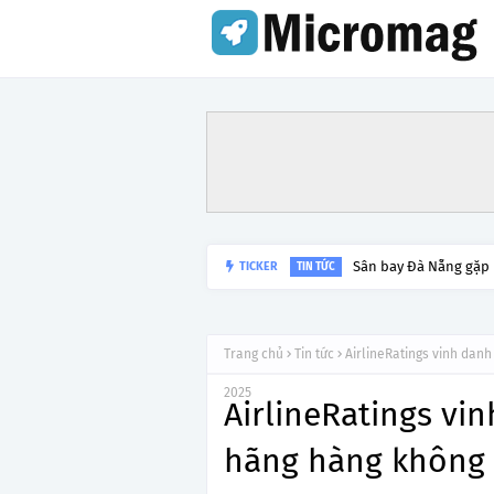
Sân bay Đà Nẵng gặp
TICKER
TIN TỨC
Trang chủ
Tin tức
AirlineRatings vinh dan
2025
AirlineRatings vin
hãng hàng không 