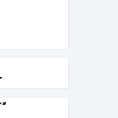
ức
RIES