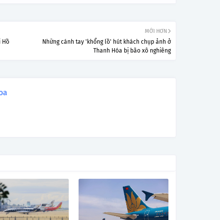
MỚI HƠN
i Hồ
Những cánh tay 'khổng lồ' hút khách chụp ảnh ở
Thanh Hóa bị bão xô nghiêng
oa