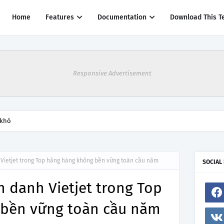
Home
Features
Documentation
Download This T
Responsive Advertisement
 khó
h Vietjet trong Top hãng hàng không bền vững toàn cầu năm
SOCIAL
h danh Vietjet trong Top
bền vững toàn cầu năm