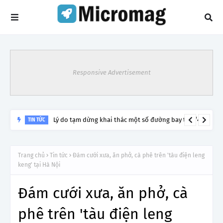
Responsive Advertisement
Lý do tạm dừng khai thác một số đường bay từ 1/4
TIN TỨC
Trang chủ
Tin tức
Đám cưới xưa, ăn phở, cà phê trên 'tàu điện leng
keng' tại Hà Nội
Đám cưới xưa, ăn phở, cà
phê trên 'tàu điện leng