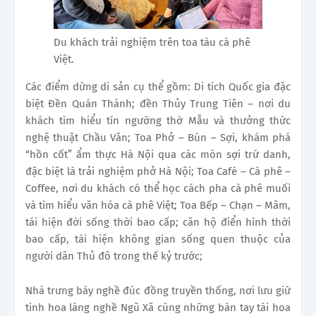
Du khách trải nghiệm trên toa tàu cà phê
Việt.
Các điểm dừng di sản cụ thể gồm: Di tích Quốc gia đặc
biệt Đền Quán Thánh; đền Thủy Trung Tiên – nơi du
khách tìm hiểu tín ngưỡng thờ Mẫu và thưởng thức
nghệ thuật Chầu Văn; Toa Phở – Bún – Sợi, khám phá
“hồn cốt” ẩm thực Hà Nội qua các món sợi trứ danh,
đặc biệt là trải nghiệm phở Hà Nội; Toa Café – Cà phê –
Coffee, nơi du khách có thể học cách pha cà phê muối
và tìm hiểu văn hóa cà phê Việt; Toa Bếp – Chạn – Mâm,
tái hiện đời sống thời bao cấp; căn hộ điển hình thời
bao cấp, tái hiện không gian sống quen thuộc của
người dân Thủ đô trong thế kỷ trước;
Nhà trưng bày nghề đúc đồng truyền thống, nơi lưu giữ
tinh hoa làng nghề Ngũ Xã cùng những bàn tay tài hoa