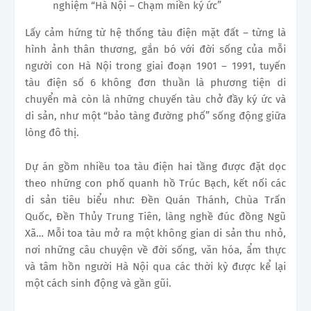
nghiệm “Hà Nội – Chạm miền ký ức”
Lấy cảm hứng từ hệ thống tàu điện mặt đất – từng là
hình ảnh thân thương, gắn bó với đời sống của mỗi
người con Hà Nội trong giai đoạn 1901 – 1991, tuyến
tàu điện số 6 không đơn thuần là phương tiện di
chuyển mà còn là những chuyến tàu chở đầy ký ức và
di sản, như một “bảo tàng đường phố” sống động giữa
lòng đô thị.
Dự án gồm nhiều toa tàu điện hai tầng được đặt dọc
theo những con phố quanh hồ Trúc Bạch, kết nối các
di sản tiêu biểu như: Đền Quán Thánh, Chùa Trấn
Quốc, Đền Thủy Trung Tiên, làng nghề đúc đồng Ngũ
Xã… Mỗi toa tàu mở ra một không gian di sản thu nhỏ,
nơi những câu chuyện về đời sống, văn hóa, ẩm thực
và tâm hồn người Hà Nội qua các thời kỳ được kể lại
một cách sinh động và gần gũi.