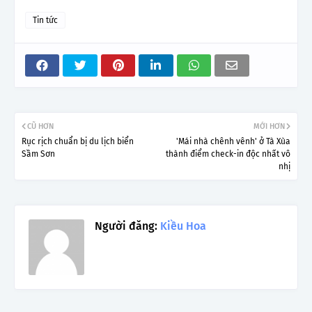
Tin tức
CŨ HƠN
MỚI HƠN
Rục rịch chuẩn bị du lịch biển
'Mái nhà chênh vênh' ở Tà Xùa
Sầm Sơn
thành điểm check-in độc nhất vô
nhị
Người đăng:
Kiều Hoa