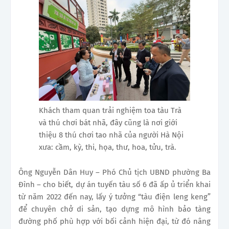
Khách tham quan trải nghiệm toa tàu Trà
và thú chơi bát nhã, đây cũng là nơi giới
thiệu 8 thú chơi tao nhã của người Hà Nội
xưa: cầm, kỳ, thi, họa, thư, hoa, tửu, trà.
Ông Nguyễn Dân Huy – Phó Chủ tịch UBND phường Ba
Đình – cho biết, dự án tuyến tàu số 6 đã ấp ủ triển khai
từ năm 2022 đến nay, lấy ý tưởng “tàu điện leng keng”
để chuyên chở di sản, tạo dựng mô hình bảo tàng
đường phố phù hợp với bối cảnh hiện đại, từ đó nâng