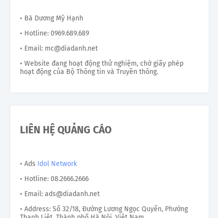
• Bà Dương Mỹ Hạnh
• Hotline: 0969.689.689
• Email: mc@diadanh.net
• Website đang hoạt động thử nghiệm, chờ giấy phép
hoạt động của Bộ Thông tin và Truyền thông.
LIÊN HỆ QUẢNG CÁO
• Ads
Idol Network
• Hotline: 08.2666.2666
• Email: ads@diadanh.net
• Address: Số 32/18, Đường Lương Ngọc Quyến, Phường
Thanh Liệt, Thành phố Hà Nội, Việt Nam