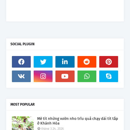
SOCIAL PLUGIN
MOST POPULAR
Mê tít những vườn nho trĩu quả chạy dài tít tắp
ở Khánh Hòa
tháng 3 24, 2026