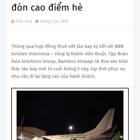
đón cao điểm hè
Kiều Hoa
tháng 3 24, 2026
Thông qua hợp đồng thuê ướt tàu bay ký kết với BBN
Airlines Indonesia – công ty thành viên thuộc Tập đoàn
Avia Solutions Group, Bamboo Airways sẽ đưa vào khai
thác tàu bay mới từ cuối tháng 5 này, kịp thời phục vụ
nhu cầu đi lại tăng cao của hành khách.