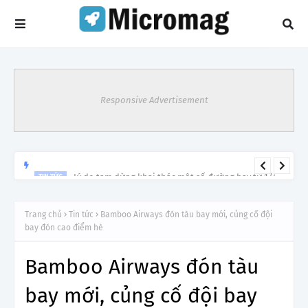
Responsive Advertisement
Lý do tạm dừng khai thác một số đường bay từ 1/4
TIN TỨC
Trang chủ
Tin tức
Bamboo Airways đón tàu bay mới, củng cố đội
bay đón cao điểm hè
Bamboo Airways đón tàu
bay mới, củng cố đội bay