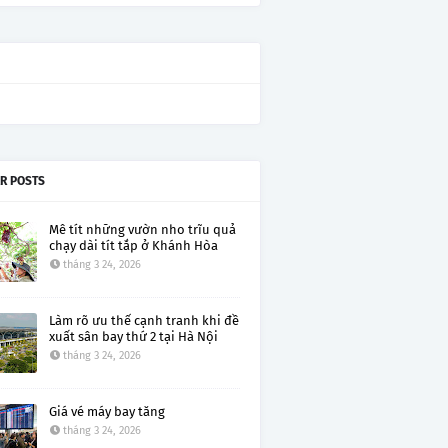
R POSTS
Mê tít những vườn nho trĩu quả
chạy dài tít tắp ở Khánh Hòa
tháng 3 24, 2026
Làm rõ ưu thế cạnh tranh khi đề
xuất sân bay thứ 2 tại Hà Nội
tháng 3 24, 2026
Giá vé máy bay tăng
tháng 3 24, 2026