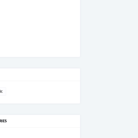
ức
RIES