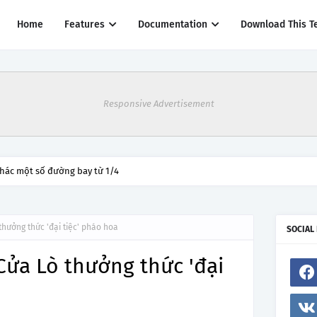
Home
Features
Documentation
Download This T
Responsive Advertisement
thác một số đường bay từ 1/4
thưởng thức 'đại tiệc' pháo hoa
SOCIAL
Cửa Lò thưởng thức 'đại