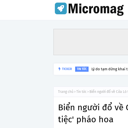
Lý do tạm dừng khai 
TICKER
TIN TỨC
Trang chủ
Tin tức
Biển người đổ về Cửa Lò 
Biển người đổ về 
tiệc' pháo hoa