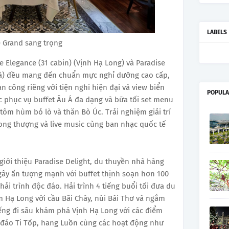
LABELS
 Grand sang trọng
 Elegance (31 cabin) (Vịnh Hạ Long) và Paradise
 Bà) đều mang đến chuẩn mực nghỉ dưỡng cao cấp,
an công riêng với tiện nghi hiện đại và view biển
POPULA
c phục vụ buffet Âu Á đa dạng và bữa tối set menu
tôm hùm bỏ lò và thăn Bò Úc. Trải nghiệm giải trí
ng thượng và live music cùng ban nhạc quốc tế
giới thiệu Paradise Delight, du thuyền nhà hàng
ây ấn tượng mạnh với buffet thịnh soạn hơn 100
i trình độc đáo. Hải trình 4 tiếng buổi tối đưa du
Hạ Long với cầu Bãi Cháy, núi Bài Thơ và ngắm
iếng đi sâu khám phá Vịnh Hạ Long với các điểm
 đảo Ti Tốp, hang Luồn cùng các hoạt động như