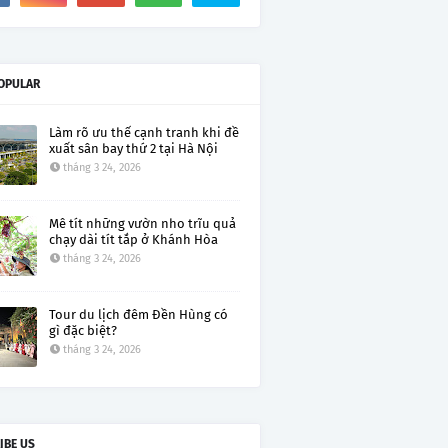
OPULAR
Làm rõ ưu thế cạnh tranh khi đề
xuất sân bay thứ 2 tại Hà Nội
tháng 3 24, 2026
Mê tít những vườn nho trĩu quả
chạy dài tít tắp ở Khánh Hòa
tháng 3 24, 2026
Tour du lịch đêm Đền Hùng có
gì đặc biệt?
tháng 3 24, 2026
IBE US