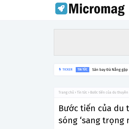
Sân bay Đà Nẵng gặp
TICKER
TIN TỨC
Trang chủ
Tin tức
Bước tiến của du thuyền
Bước tiến của du 
sóng ‘sang trọng 