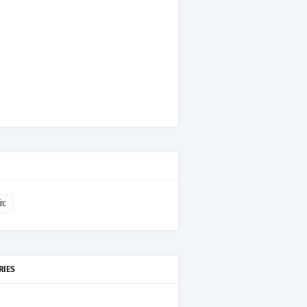
ức
RIES