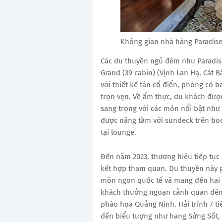
Không gian nhà hàng Paradise
Các du thuyền ngủ đêm như Paradise
Grand (39 cabin) (Vịnh Lan Hạ, Cát
với thiết kế tân cổ điển, phòng có b
trọn vẹn. Về ẩm thực, du khách đượ
sang trọng với các món nổi bật như 
được nâng tầm với sundeck trên boo
tại lounge.
Đến năm 2023, thương hiệu tiếp tục 
kết hợp tham quan. Du thuyền này g
món ngon quốc tế và mang đến hai hả
khách thưởng ngoạn cảnh quan đêm 
pháo hoa Quảng Ninh. Hải trình 7 t
đến biểu tượng như hang Sửng Sốt,