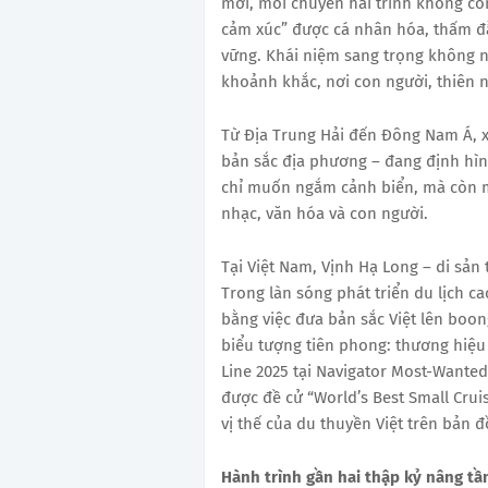
mới, mỗi chuyến hải trình không còn
cảm xúc” được cá nhân hóa, thấm đẫ
vững. Khái niệm sang trọng không n
khoảnh khắc, nơi con người, thiên 
Từ Địa Trung Hải đến Đông Nam Á, xu
bản sắc địa phương – đang định hìn
chỉ muốn ngắm cảnh biển, mà còn 
nhạc, văn hóa và con người.
Tại Việt Nam, Vịnh Hạ Long – di sản 
Trong làn sóng phát triển du lịch c
bằng việc đưa bản sắc Việt lên boon
biểu tượng tiên phong: thương hiệu
Line 2025 tại Navigator Most-Wanted
được đề cử “World’s Best Small Crui
vị thế của du thuyền Việt trên bản đ
Hành trình gần hai thập kỷ nâng t