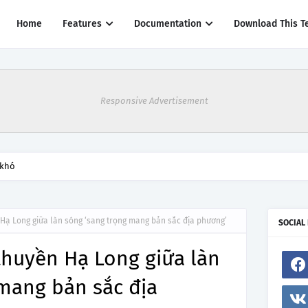
Home
Features
Documentation
Download This T
Responsive Advertisement
 khó
 Hạ Long giữa làn sóng ‘sang trọng mang bản sắc địa phương’
SOCIAL
thuyền Hạ Long giữa làn
mang bản sắc địa