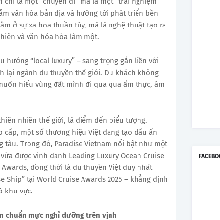
 chỉ là một “chuyến đi” mà là một “trải nghiệm
m văn hóa bản địa và hướng tới phát triển bền
ằm ở sự xa hoa thuần túy, mà là nghệ thuật tạo ra
nhiên và văn hóa hòa làm một.
 hướng “local luxury” – sang trọng gắn liền với
h lại ngành du thuyền thế giới. Du khách không
muốn hiểu vùng đất mình đi qua qua ẩm thực, âm
thiên nhiên thế giới, là điểm đến biểu tượng.
ao cấp, một số thương hiệu Việt đang tạo dấu ấn
g tàu. Trong đó, Paradise Vietnam nổi bật như một
 vừa được vinh danh Leading Luxury Ocean Cruise
FACEBO
 Awards, đồng thời là du thuyền Việt duy nhất
se Ship” tại World Cruise Awards 2025 – khẳng định
ồ khu vực.
ầm chuẩn mực nghỉ dưỡng trên vịnh