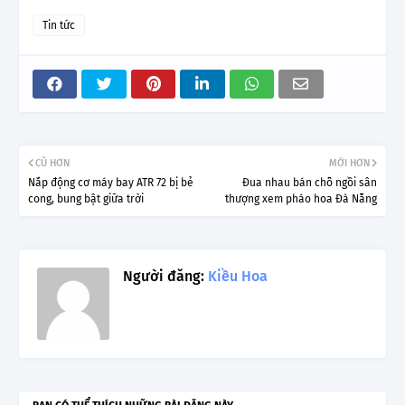
Tin tức
CŨ HƠN
MỚI HƠN
Nắp động cơ máy bay ATR 72 bị bẻ
Đua nhau bán chỗ ngồi sân
cong, bung bật giữa trời
thượng xem pháo hoa Đà Nẵng
Người đăng:
Kiều Hoa