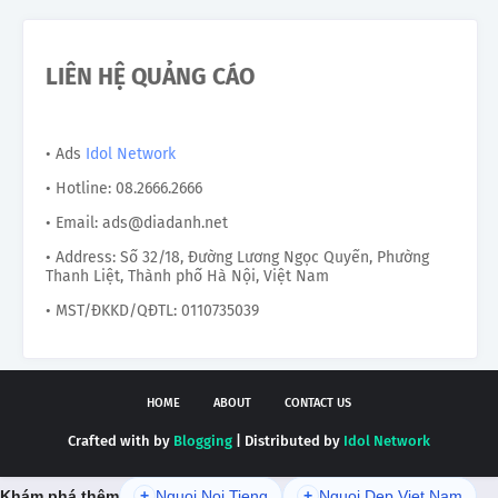
LIÊN HỆ QUẢNG CÁO
• Ads
Idol Network
• Hotline: 08.2666.2666
• Email: ads@diadanh.net
• Address: Số 32/18, Đường Lương Ngọc Quyến, Phường
Thanh Liệt, Thành phố Hà Nội, Việt Nam
• MST/ĐKKD/QĐTL: 0110735039
HOME
ABOUT
CONTACT US
Crafted with by
Blogging
| Distributed by
Idol Network
Khám phá thêm
+
Nguoi Noi Tieng
+
Nguoi Dep Viet Nam