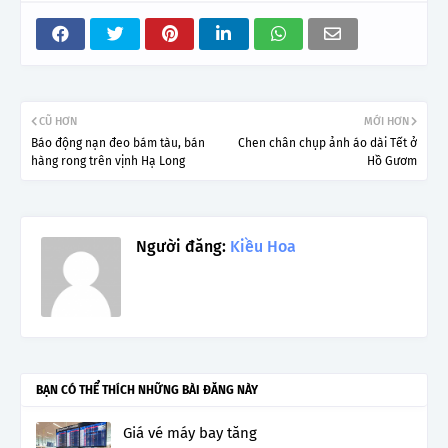
CŨ HƠN
MỚI HƠN
Báo động nạn đeo bám tàu, bán
Chen chân chụp ảnh áo dài Tết ở
hàng rong trên vịnh Hạ Long
Hồ Gươm
Người đăng:
Kiều Hoa
BẠN CÓ THỂ THÍCH NHỮNG BÀI ĐĂNG NÀY
Giá vé máy bay tăng