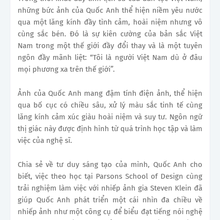
những bức ảnh của Quốc Anh thể hiện niềm yêu nước
qua một lăng kính đầy tình cảm, hoài niệm nhưng vô
cùng sắc bén. Đó là sự kiên cường của bản sắc Việt
Nam trong một thế giới đầy đổi thay và là một tuyên
ngôn đầy mãnh liệt: “Tôi là người Việt Nam dù ở đâu
mọi phương xa trên thế giới”.
Ảnh của Quốc Anh mang đậm tính điện ảnh, thể hiện
qua bố cục có chiều sâu, xử lý màu sắc tinh tế cùng
lăng kính cảm xúc giàu hoài niệm và suy tư. Ngôn ngữ
thị giác này được định hình từ quá trình học tập và làm
việc của nghệ sĩ.
Chia sẻ về tư duy sáng tạo của mình, Quốc Anh cho
biết, việc theo học tại Parsons School of Design cùng
trải nghiệm làm việc với nhiếp ảnh gia Steven Klein đã
giúp Quốc Anh phát triển một cái nhìn đa chiều về
nhiếp ảnh như một công cụ để biểu đạt tiếng nói nghệ