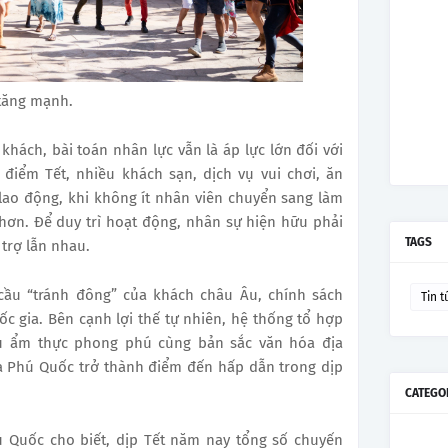
tăng mạnh.
 khách, bài toán nhân lực vẫn là áp lực lớn đối với
 điểm Tết, nhiều khách sạn, dịch vụ vui chơi, ăn
 lao động, khi không ít nhân viên chuyển sang làm
 hơn. Để duy trì hoạt động, nhân sự hiện hữu phải
TAGS
 trợ lẫn nhau.
cầu “tránh đông” của khách châu Âu, chính sách
Tin t
c gia. Bên cạnh lợi thế tự nhiên, hệ thống tổ hợp
h vụ ẩm thực phong phú cùng bản sắc văn hóa địa
 Phú Quốc trở thành điểm đến hấp dẫn trong dịp
CATEGO
 Quốc cho biết, dịp Tết năm nay tổng số chuyến