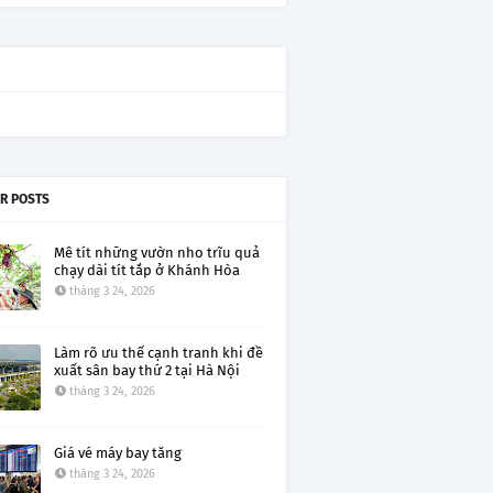
R POSTS
Mê tít những vườn nho trĩu quả
chạy dài tít tắp ở Khánh Hòa
tháng 3 24, 2026
Làm rõ ưu thế cạnh tranh khi đề
xuất sân bay thứ 2 tại Hà Nội
tháng 3 24, 2026
Giá vé máy bay tăng
tháng 3 24, 2026