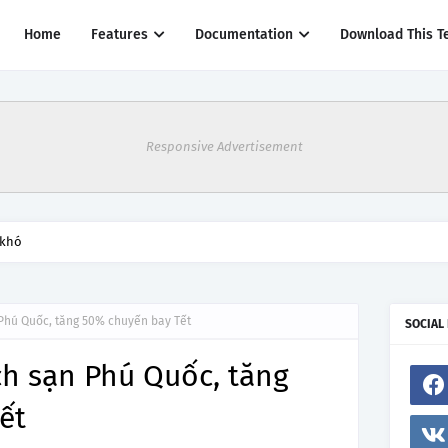
Home
Features
Documentation
Download This T
Responsive Advertisement
 khó
Phú Quốc, tăng 50% chuyến bay Tết
SOCIAL
ch sạn Phú Quốc, tăng
ết