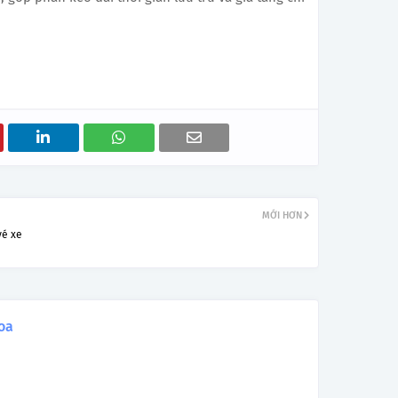
MỚI HƠN
vé xe
oa