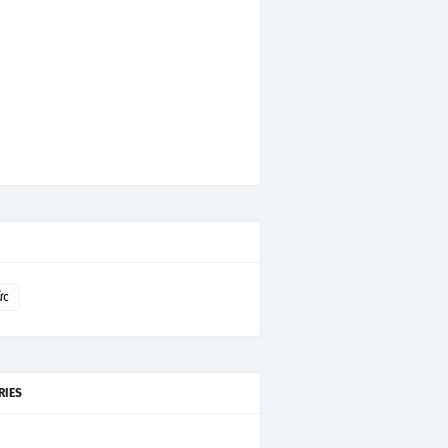
ức
RIES