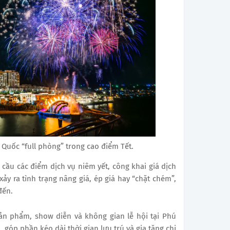
Quốc “full phòng” trong cao điểm Tết.
cầu các điểm dịch vụ niêm yết, công khai giá dịch
ảy ra tình trạng nâng giá, ép giá hay “chặt chém”,
đến.
sản phẩm, show diễn và không gian lễ hội tại Phú
 góp phần kéo dài thời gian lưu trú và gia tăng chi