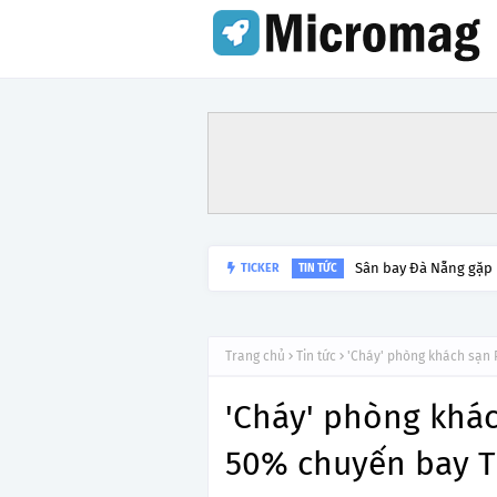
Sân bay Đà Nẵng gặp
TICKER
TIN TỨC
Trang chủ
Tin tức
'Cháy' phòng khách sạn 
'Cháy' phòng khá
50% chuyến bay T