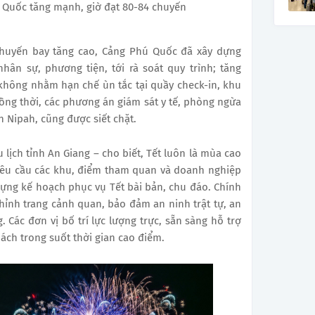
 Quốc tăng mạnh, giờ đạt 80-84 chuyến
chuyến bay tăng cao, Cảng Phú Quốc đã xây dựng
hân sự, phương tiện, tới rà soát quy trình; tăng
không nhằm hạn chế ùn tắc tại quầy check-in, khu
ồng thời, các phương án giám sát y tế, phòng ngừa
 Nipah, cũng được siết chặt.
lịch tỉnh An Giang – cho biết, Tết luôn là mùa cao
yêu cầu các khu, điểm tham quan và doanh nghiệp
dựng kế hoạch phục vụ Tết bài bản, chu đáo. Chính
hỉnh trang cảnh quan, bảo đảm an ninh trật tự, an
. Các đơn vị bố trí lực lượng trực, sẵn sàng hỗ trợ
hách trong suốt thời gian cao điểm.