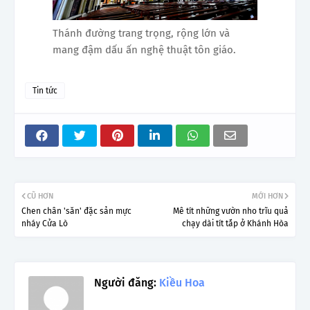
Thánh đường trang trọng, rộng lớn và
mang đậm dấu ấn nghệ thuật tôn giáo.
Tin tức
CŨ HƠN
MỚI HƠN
Chen chân 'săn' đặc sản mực
Mê tít những vườn nho trĩu quả
nháy Cửa Lò
chạy dài tít tắp ở Khánh Hòa
Người đăng:
Kiều Hoa