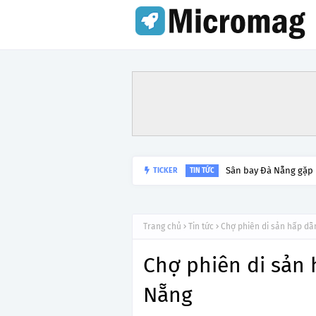
Lý do tạm dừng khai 
TICKER
TIN TỨC
Trang chủ
Tin tức
Chợ phiên di sản hấp d
Chợ phiên di sản
Nẵng