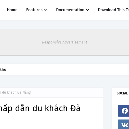
Home
Features
Documentation
Download This T
Responsive Advertisement
thác một số đường bay từ 1/4
ẫn du khách Đà Nẵng
SOCIAL
 hấp dẫn du khách Đà