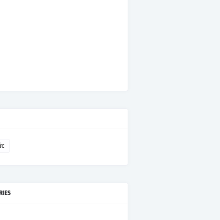
ức
RIES