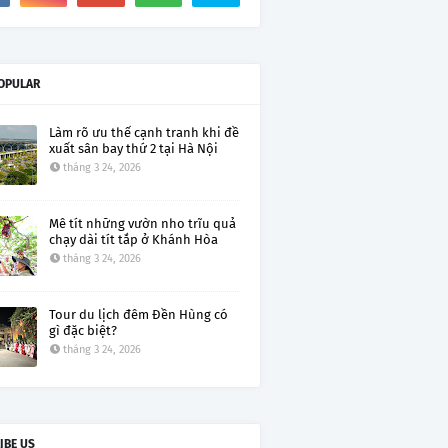
OPULAR
Làm rõ ưu thế cạnh tranh khi đề
xuất sân bay thứ 2 tại Hà Nội
tháng 3 24, 2026
Mê tít những vườn nho trĩu quả
chạy dài tít tắp ở Khánh Hòa
tháng 3 24, 2026
Tour du lịch đêm Đền Hùng có
gì đặc biệt?
tháng 3 24, 2026
IBE US