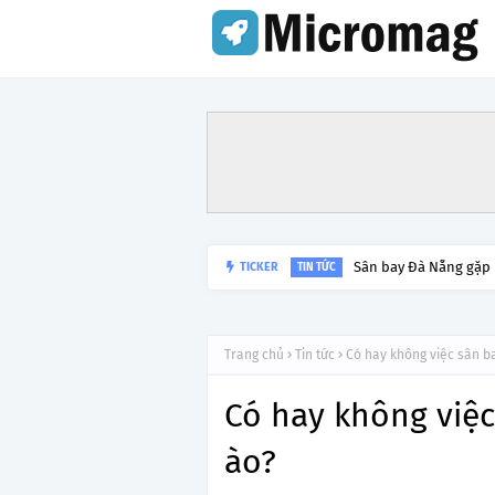
TICKER
Lý do tạm dừng khai 
TIN TỨC
Trang chủ
Tin tức
Có hay không việc sân ba
Có hay không việc
ào?