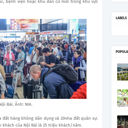
ọc, bệnh viện hoặc khu dân cư mới trong khu vực
LABELS
POPULA
ội Bài. Ảnh: NIA.
a đất hàng không dân dụng và 204ha đất quân sự.
h khách của Nội Bài là 25 triệu khách/năm.