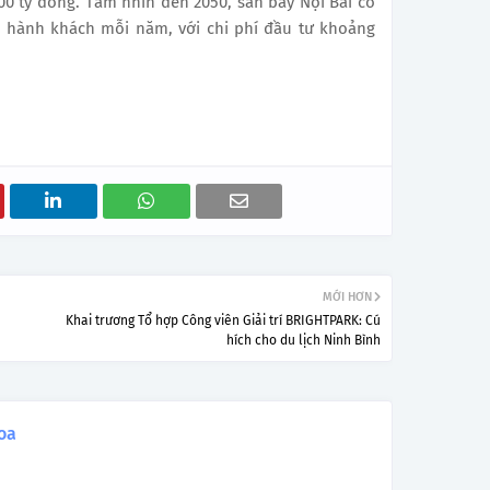
00 tỷ đồng. Tầm nhìn đến 2050, sân bay Nội Bài có
u hành khách mỗi năm, với chi phí đầu tư khoảng
MỚI HƠN
Khai trương Tổ hợp Công viên Giải trí BRIGHTPARK: Cú
hích cho du lịch Ninh Bình
oa