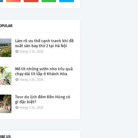
OPULAR
Làm rõ ưu thế cạnh tranh khi đề
xuất sân bay thứ 2 tại Hà Nội
tháng 3 24, 2026
Mê tít những vườn nho trĩu quả
chạy dài tít tắp ở Khánh Hòa
tháng 3 24, 2026
Tour du lịch đêm Đền Hùng có
gì đặc biệt?
tháng 3 24, 2026
IBE US