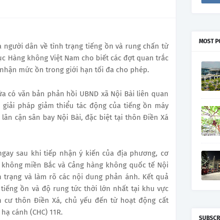
MOST P
 người dân về tình trạng tiếng ồn và rung chấn từ
Cục Hàng không Việt Nam cho biết các đợt quan trắc
nhận mức ồn trong giới hạn tối đa cho phép.
a có văn bản phản hồi UBND xã Nội Bài liên quan
u giải pháp giảm thiểu tác động của tiếng ồn máy
lân cận sân bay Nội Bài, đặc biệt tại thôn Điền Xá
gay sau khi tiếp nhận ý kiến của địa phương, cơ
 không miền Bắc và Cảng hàng không quốc tế Nội
n trạng và làm rõ các nội dung phản ánh. Kết quả
tiếng ồn và độ rung tức thời lớn nhất tại khu vực
n cư thôn Điền Xá, chủ yếu đến từ hoạt động cất
 hạ cánh (CHC) 11R.
SUBSCR