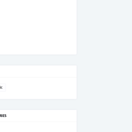
ức
RIES