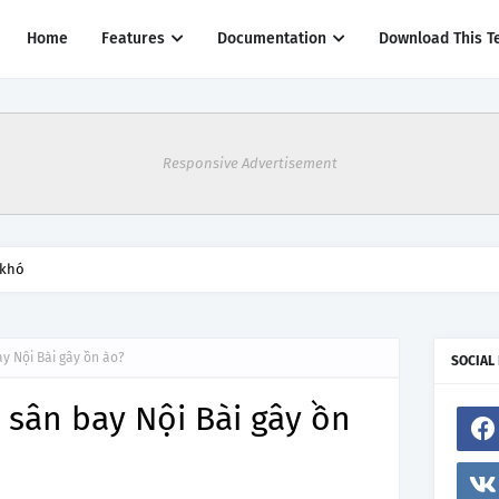
Home
Features
Documentation
Download This T
Responsive Advertisement
thác một số đường bay từ 1/4
y Nội Bài gây ồn ào?
SOCIAL
 sân bay Nội Bài gây ồn