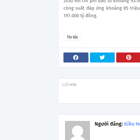
2030 với chi phí đầu tư khoảng 93.5
công suất đáp ứng khoảng 85 triệ
197.000 tỷ đồng.
Tin tức
CŨ HƠN
Người đăng:
Kiều H