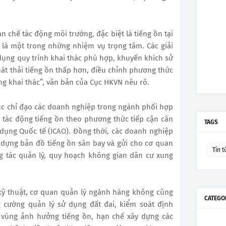
.
 chế tác động môi trường, đặc biệt là tiếng ồn tại
 là một trong những nhiệm vụ trọng tâm. Các giải
ụng quy trình khai thác phù hợp, khuyến khích sử
t thải tiếng ồn thấp hơn, điều chỉnh phương thức
ng khai thác”, văn bản của Cục HKVN nêu rõ.
tục chỉ đạo các doanh nghiệp trong ngành phối hợp
u tác động tiếng ồn theo phương thức tiếp cận cân
TAGS
ụng Quốc tế (ICAO). Đồng thời, các doanh nghiệp
dựng bản đồ tiếng ồn sân bay và gửi cho cơ quan
Tin t
g tác quản lý, quy hoạch không gian dân cư xung
 kỹ thuật, cơ quan quản lý ngành hàng không cũng
CATEGO
 cường quản lý sử dụng đất đai, kiểm soát định
 vùng ảnh hưởng tiếng ồn, hạn chế xây dựng các