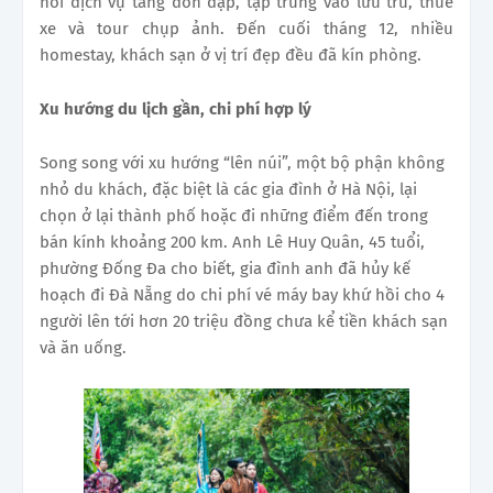
hỏi dịch vụ tăng dồn dập, tập trung vào lưu trú, thuê
xe và tour chụp ảnh. Đến cuối tháng 12, nhiều
homestay, khách sạn ở vị trí đẹp đều đã kín phòng.
Xu hướng du lịch gần, chi phí hợp lý
Song song với xu hướng “lên núi”, một bộ phận không
nhỏ du khách, đặc biệt là các gia đình ở Hà Nội, lại
chọn ở lại thành phố hoặc đi những điểm đến trong
bán kính khoảng 200 km. Anh Lê Huy Quân, 45 tuổi,
phường Đống Đa cho biết, gia đình anh đã hủy kế
hoạch đi Đà Nẵng do chi phí vé máy bay khứ hồi cho 4
người lên tới hơn 20 triệu đồng chưa kể tiền khách sạn
và ăn uống.