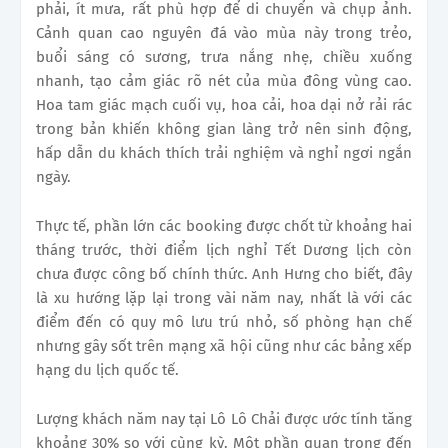
phải, ít mưa, rất phù hợp để di chuyển và chụp ảnh.
Cảnh quan cao nguyên đá vào mùa này trong trẻo,
buổi sáng có sương, trưa nắng nhẹ, chiều xuống
nhanh, tạo cảm giác rõ nét của mùa đông vùng cao.
Hoa tam giác mạch cuối vụ, hoa cải, hoa dại nở rải rác
trong bản khiến không gian làng trở nên sinh động,
hấp dẫn du khách thích trải nghiệm và nghỉ ngơi ngắn
ngày.
Thực tế, phần lớn các booking được chốt từ khoảng hai
tháng trước, thời điểm lịch nghỉ Tết Dương lịch còn
chưa được công bố chính thức. Anh Hưng cho biết, đây
là xu hướng lặp lại trong vài năm nay, nhất là với các
điểm đến có quy mô lưu trú nhỏ, số phòng hạn chế
nhưng gây sốt trên mạng xã hội cũng như các bảng xếp
hạng du lịch quốc tế.
Lượng khách năm nay tại Lô Lô Chải được ước tính tăng
khoảng 30% so với cùng kỳ. Một phần quan trọng đến