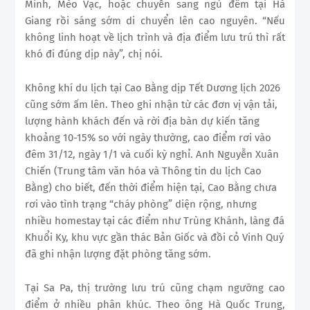
Minh, Mèo Vạc, hoặc chuyển sang ngủ đêm tại Hà
Giang rồi sáng sớm di chuyển lên cao nguyên. “Nếu
không linh hoạt về lịch trình và địa điểm lưu trú thì rất
khó đi đúng dịp này”, chị nói.
Không khí du lịch tại Cao Bằng dịp Tết Dương lịch 2026
cũng sớm ấm lên. Theo ghi nhận từ các đơn vị vận tải,
lượng hành khách đến và rời địa bàn dự kiến tăng
khoảng 10-15% so với ngày thường, cao điểm rơi vào
đêm 31/12, ngày 1/1 và cuối kỳ nghỉ. Anh Nguyễn Xuân
Chiến (Trung tâm văn hóa và Thông tin du lịch Cao
Bằng) cho biết, đến thời điểm hiện tại, Cao Bằng chưa
rơi vào tình trạng “cháy phòng” diện rộng, nhưng
nhiều homestay tại các điểm như Trùng Khánh, làng đá
Khuổi Ky, khu vực gần thác Bản Giốc và đồi cỏ Vinh Quý
đã ghi nhận lượng đặt phòng tăng sớm.
Tại Sa Pa, thị trường lưu trú cũng chạm ngưỡng cao
điểm ở nhiều phân khúc. Theo ông Hà Quốc Trung,