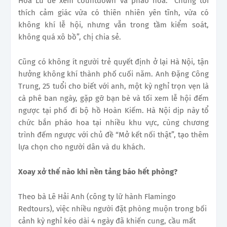
Hoa Lư để xem countdown và pháo hoa. “Chúng tôi
thích cảm giác vừa có thiên nhiên yên tĩnh, vừa có
không khí lễ hội, nhưng vẫn trong tầm kiểm soát,
không quá xô bồ”, chị chia sẻ.
Cũng có không ít người trẻ quyết định ở lại Hà Nội, tận
hưởng không khí thành phố cuối năm. Anh Đặng Công
Trung, 25 tuổi cho biết với anh, một kỳ nghỉ trọn vẹn là
cà phê ban ngày, gặp gỡ bạn bè và tối xem lễ hội đếm
ngược tại phố đi bộ hồ Hoàn Kiếm. Hà Nội dịp này tổ
chức bắn pháo hoa tại nhiều khu vực, cùng chương
trình đếm ngược với chủ đề “Mở kết nối thật”, tạo thêm
lựa chọn cho người dân và du khách.
Xoay xở thế nào khi nền tảng báo hết phòng?
Theo bà Lê Hải Anh (công ty lữ hành Flamingo
Redtours), việc nhiều người đặt phòng muộn trong bối
cảnh kỳ nghỉ kéo dài 4 ngày đã khiến cung, cầu mất