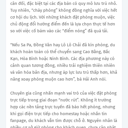
cân đối, đặc biệt tại các địa bàn có quy mô lưu trú nhỏ.
Tuy nhiên, “cháy phòng” không đồng nghĩa với việc hết
cơ hội du lịch. Với những khách đặt phòng muộn, việc
chủ động đổi hướng điểm đến là lựa chọn thực tế hơn
so với việc cố bám vào các “điểm nóng” đã quá tải.
“Nếu Sa Pa, Đồng Văn hay Lô Lô Chải đã kín phòng, du
khách hoàn toàn có thể chuyển sang Cao Bằng, Bắc
Kạn, Hòa Bình hoặc Ninh Bình. Các địa phương này có
cảnh quan tương đồng, nhiều trải nghiệm thiên nhiên
và văn hóa bản địa, nhưng áp lực lưu trú thấp hơn, khả
năng xoay phòng muộn cao hơn”, bà Hải Anh nói.
Chuyên gia cũng nhấn mạnh vai trò của việc đặt phòng
trực tiếp trong giai đoạn “nước rút”. Không ít trường
hợp các nền tảng trực tuyến đã báo hết phòng, nhưng
khi gọi điện trực tiếp cho homestay hoặc nhắn tin
fanpage, du khách vẫn tìm được chỗ ở. Nguyên nhân là
nhiều cơ sở giữ phòng cho khách quen, chưa cập nhật