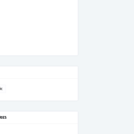
ức
RIES