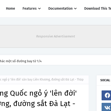
Home
Features
Documentation
Download This T
Responsive Advertisement
thác một số đường bay từ 1/4
ngỏ ý 'lên đời' sân bay Liên Khương, đường sắt Đà Lạt - Tháp
SOCIAL
g Quốc ngỏ ý 'lên đời'
ng, đường sắt Đà Lạt -