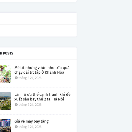
R POSTS
Mê tít những vườn nho trĩu quả
chạy dài tít tắp ở Khánh Hòa
tháng 3 24, 2026
Làm rõ ưu thế cạnh tranh khi đề
xuất sân bay thứ 2 tại Hà Nội
tháng 3 24, 2026
Giá vé máy bay tăng
tháng 3 24, 2026