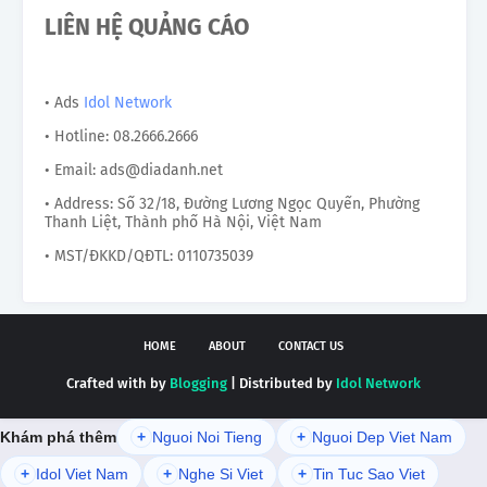
LIÊN HỆ QUẢNG CÁO
• Ads
Idol Network
• Hotline: 08.2666.2666
• Email: ads@diadanh.net
• Address: Số 32/18, Đường Lương Ngọc Quyến, Phường
Thanh Liệt, Thành phố Hà Nội, Việt Nam
• MST/ĐKKD/QĐTL: 0110735039
HOME
ABOUT
CONTACT US
Crafted with by
Blogging
| Distributed by
Idol Network
Khám phá thêm
+
Nguoi Noi Tieng
+
Nguoi Dep Viet Nam
+
Idol Viet Nam
+
Nghe Si Viet
+
Tin Tuc Sao Viet