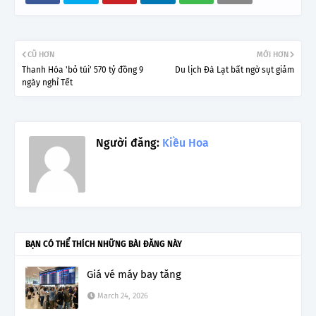
CŨ HƠN
MỚI HƠN
Thanh Hóa 'bỏ túi' 570 tỷ đồng 9
Du lịch Đà Lạt bất ngờ sụt giảm
ngày nghỉ Tết
Người đăng:
Kiều Hoa
BẠN CÓ THỂ THÍCH NHỮNG BÀI ĐĂNG NÀY
Giá vé máy bay tăng
March 24, 2026