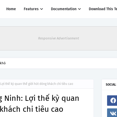
Home
Features
Documentation
Download This T
Responsive Advertisement
thác một số đường bay từ 1/4
Lợi thế kỳ quan thế giới hút dòng khách chi tiêu cao
SOCIAL
g Ninh: Lợi thế kỳ quan
khách chi tiêu cao