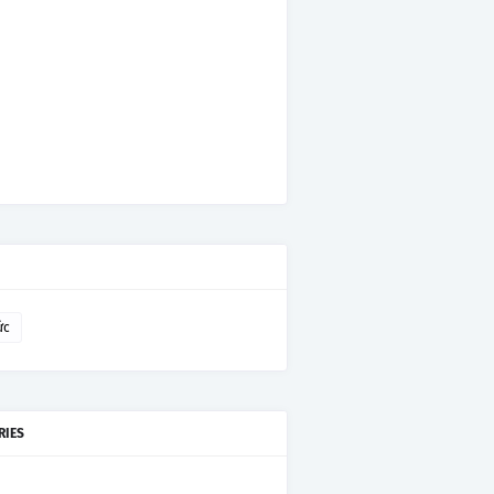
ức
RIES