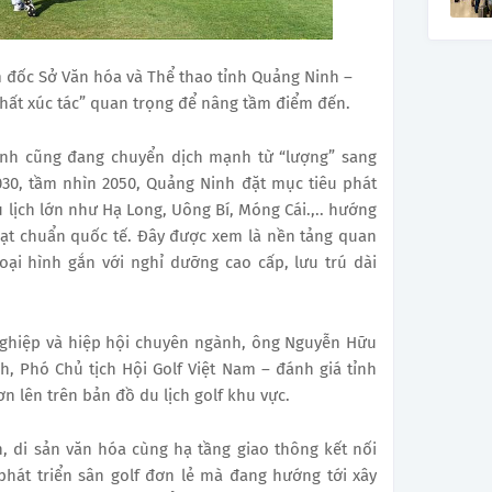
đốc Sở Văn hóa và Thể thao tỉnh Quảng Ninh –
chất xúc tác” quan trọng để nâng tầm điểm đến.
 tỉnh cũng đang chuyển dịch mạnh từ “lượng” sang
30, tầm nhìn 2050, Quảng Ninh đặt mục tiêu phát
du lịch lớn như Hạ Long, Uông Bí, Móng Cái.,.. hướng
đạt chuẩn quốc tế. Đây được xem là nền tảng quan
loại hình gắn với nghỉ dưỡng cao cấp, lưu trú dài
ghiệp và hiệp hội chuyên ngành, ông Nguyễn Hữu
h, Phó Chủ tịch Hội Golf Việt Nam – đánh giá tỉnh
n lên trên bản đồ du lịch golf khu vực.
h, di sản văn hóa cùng hạ tầng giao thông kết nối
phát triển sân golf đơn lẻ mà đang hướng tới xây