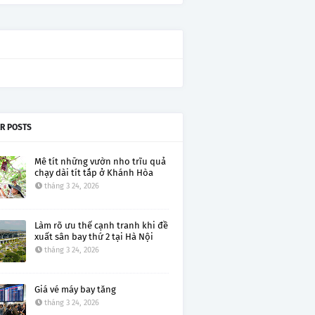
R POSTS
Mê tít những vườn nho trĩu quả
chạy dài tít tắp ở Khánh Hòa
tháng 3 24, 2026
Làm rõ ưu thế cạnh tranh khi đề
xuất sân bay thứ 2 tại Hà Nội
tháng 3 24, 2026
Giá vé máy bay tăng
tháng 3 24, 2026