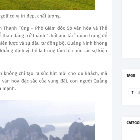
lf có vị trí đẹp, chất lượng.
n Thanh Tùng – Phó Giám đốc Sở Văn hóa và Thể
 thao đang trở thành “chất xúc tác” quan trọng để
hiến lược và sự đầu tư đồng bộ, Quảng Ninh không
khẳng định vị thế là trung tâm tổ chức các sự kiện
ch không chỉ tạo ra sức hút mới cho du khách, mà
TAGS
ị văn hóa đặc sắc của vùng đất, con người Quảng
n mạnh.
Tin t
CATEGO