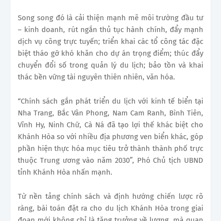
Song song đó là cải thiện mạnh mẽ môi trường đầu tư
– kinh doanh, rút ngắn thủ tục hành chính, đẩy mạnh
dịch vụ công trực tuyến; triển khai các tổ công tác đặc
biệt tháo gỡ khó khăn cho dự án trọng điểm; thúc đẩy
chuyển đổi số trong quản lý du lịch; bảo tồn và khai
thác bền vững tài nguyên thiên nhiên, văn hóa.
“Chính sách gắn phát triển du lịch với kinh tế biển tại
Nha Trang, Bắc Vân Phong, Nam Cam Ranh, Bình Tiên,
Vĩnh Hy, Ninh Chữ, Cà Ná đã tạo lợi thế khác biệt cho
Khánh Hòa so với nhiều địa phương ven biển khác, góp
phần hiện thực hóa mục tiêu trở thành thành phố trực
thuộc Trung ương vào năm 2030”, Phó Chủ tịch UBND
tỉnh Khánh Hòa nhấn mạnh.
Từ nền tảng chính sách và định hướng chiến lược rõ
ràng, bài toán đặt ra cho du lịch Khánh Hòa trong giai
đoạn mới không chỉ là tăng trưởng về lượng, mà quan