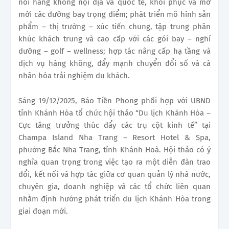
nối hàng không nội địa và quốc tế, khôi phục và mở
mới các đường bay trọng điểm; phát triển mô hình sản
phẩm – thị trường – xúc tiến chung, tập trung phân
khúc khách trung và cao cấp với các gói bay – nghỉ
dưỡng – golf – wellness; hợp tác nâng cấp hạ tầng và
dịch vụ hàng không, đẩy mạnh chuyển đổi số và cá
nhân hóa trải nghiệm du khách.
Sáng 19/12/2025, Báo Tiền Phong phối hợp với UBND
tỉnh Khánh Hòa tổ chức hội thảo “Du lịch Khánh Hòa –
Cực tăng trưởng thúc đẩy các trụ cột kinh tế” tại
Champa Island Nha Trang – Resort Hotel & Spa,
phường Bắc Nha Trang, tỉnh Khánh Hoà. Hội thảo có ý
nghĩa quan trọng trong việc tạo ra một diễn đàn trao
đổi, kết nối và hợp tác giữa cơ quan quản lý nhà nước,
chuyên gia, doanh nghiệp và các tổ chức liên quan
nhằm định hướng phát triển du lịch Khánh Hòa trong
giai đoạn mới.