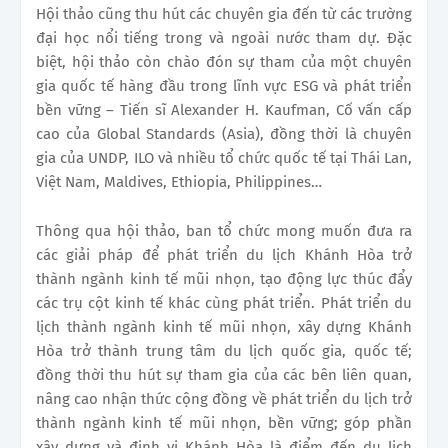
Hội thảo cũng thu hút các chuyên gia đến từ các trường
đại học nổi tiếng trong và ngoài nước tham dự. Đặc
biệt, hội thảo còn chào đón sự tham của một chuyên
gia quốc tế hàng đầu trong lĩnh vực ESG và phát triển
bền vững – Tiến sĩ Alexander H. Kaufman, Cố vấn cấp
cao của Global Standards (Asia), đồng thời là chuyên
gia của UNDP, ILO và nhiều tổ chức quốc tế tại Thái Lan,
Việt Nam, Maldives, Ethiopia, Philippines…
Thông qua hội thảo, ban tổ chức mong muốn đưa ra
các giải pháp để phát triển du lịch Khánh Hòa trở
thành ngành kinh tế mũi nhọn, tạo động lực thúc đẩy
các trụ cột kinh tế khác cùng phát triển. Phát triển du
lịch thành ngành kinh tế mũi nhọn, xây dựng Khánh
Hòa trở thành trung tâm du lịch quốc gia, quốc tế;
đồng thời thu hút sự tham gia của các bên liên quan,
nâng cao nhận thức cộng đồng về phát triển du lịch trở
thành ngành kinh tế mũi nhọn, bền vững; góp phần
xây dựng và định vị Khánh Hòa là điểm đến du lịch