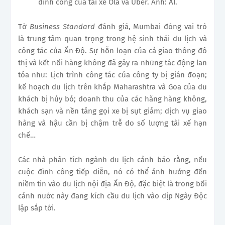
đình công của tài xế Ola và Uber. Ảnh: AI.
Tờ
Business Standard
đánh giá, Mumbai đóng vai trò
là trung tâm quan trọng trong hệ sinh thái du lịch và
công tác của Ấn Độ. Sự hỗn loạn của cả giao thông đô
thị và kết nối hàng không đã gây ra những tác động lan
tỏa như: Lịch trình công tác của công ty bị gián đoạn;
kế hoạch du lịch trên khắp Maharashtra và Goa của du
khách bị hủy bỏ; doanh thu của các hãng hàng không,
khách sạn và nền tảng gọi xe bị sụt giảm; dịch vụ giao
hàng và hậu cần bị chậm trễ do số lượng tài xế hạn
chế…
Các nhà phân tích ngành du lịch cảnh báo rằng, nếu
cuộc đình công tiếp diễn, nó có thể ảnh hưởng đến
niềm tin vào du lịch nội địa Ấn Độ, đặc biệt là trong bối
cảnh nước này đang kích cầu du lịch vào dịp Ngày Độc
lập sắp tới.