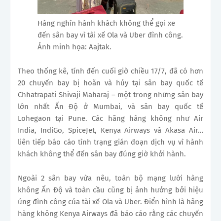
Hàng nghìn hành khách không thể gọi xe
đến sân bay vì tài xế Ola và Uber đình công.
Ảnh minh họa: Aajtak.
Theo thống kê, tính đến cuối giờ chiều 17/7, đã có hơn
20 chuyến bay bị hoãn và hủy tại sân bay quốc tế
Chhatrapati Shivaji Maharaj – một trong những sân bay
lớn nhất Ấn Độ ở Mumbai, và sân bay quốc tế
Lohegaon tại Pune. Các hãng hàng không như Air
India, IndiGo, SpiceJet, Kenya Airways và Akasa Air…
liên tiếp báo cáo tình trạng gián đoạn dịch vụ vì hành
khách không thể đến sân bay đúng giờ khởi hành.
Ngoài 2 sân bay vừa nêu, toàn bộ mạng lưới hàng
không Ấn Độ và toàn cầu cũng bị ảnh hưởng bởi hiệu
ứng đình công của tài xế Ola và Uber. Điển hình là hãng
hàng không Kenya Airways đã báo cáo rằng các chuyến