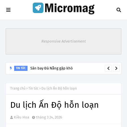
Responsive Advertisement
Sân bay Đà Nẵng gặp khó
TIN TỨC
Trang chủ
Tin tức
Du lịch Ấn Độ hỗn loạn
Du lịch Ấn Độ hỗn loạn
Kiều Hoa
tháng 3 24, 2026