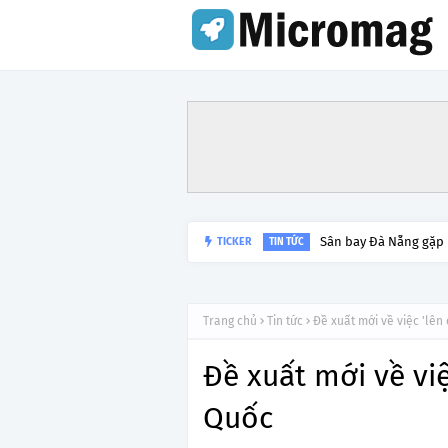
Sân bay Đà Nẵng gặp
TICKER
TIN TỨC
Trang chủ
Tin tức
Đề xuất mới về việc 'lên
Đề xuất mới về việ
Quốc