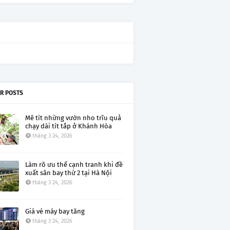
R POSTS
Mê tít những vườn nho trĩu quả
chạy dài tít tắp ở Khánh Hòa
tháng 3 24, 2026
Làm rõ ưu thế cạnh tranh khi đề
xuất sân bay thứ 2 tại Hà Nội
tháng 3 24, 2026
Giá vé máy bay tăng
tháng 3 24, 2026