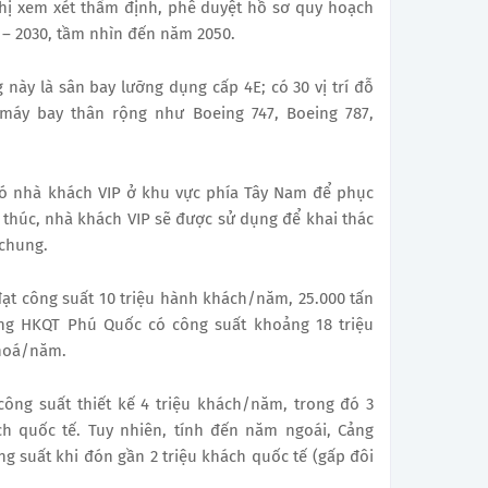
ghị xem xét thẩm định, phê duyệt hồ sơ quy hoạch
– 2030, tầm nhìn đến năm 2050.
 này là sân bay lưỡng dụng cấp 4E; có 30 vị trí đỗ
 máy bay thân rộng như Boeing 747, Boeing 787,
có nhà khách VIP ở khu vực phía Tây Nam để phục
 thúc, nhà khách VIP sẽ được sử dụng để khai thác
 chung.
t công suất 10 triệu hành khách/năm, 25.000 tấn
g HKQT Phú Quốc có công suất khoảng 18 triệu
hoá/năm.
ông suất thiết kế 4 triệu khách/năm, trong đó 3
ách quốc tế. Tuy nhiên, tính đến năm ngoái, Cảng
 suất khi đón gần 2 triệu khách quốc tế (gấp đôi