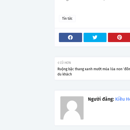
Tin tức
CŨ HƠN
Ruộng bậc thang xanh mướt mùa lúa non 'đốn
du khách
Người đăng:
Kiều H