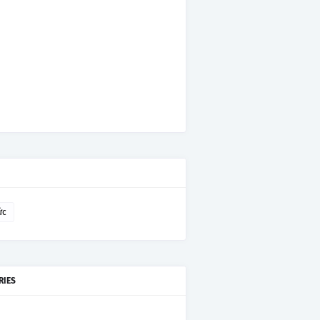
ức
RIES