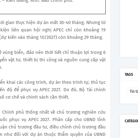
– Kiên Giang. Ảnh: Báo Chính phủ.
ời gian thực hiện dự án mất 30-40 tháng. Nhưng từ
 kiện liên quan hội nghị APEC chỉ còn khoảng 19
(dự kiến vào tháng 10/2027) còn khoảng 29 tháng.
ùng biển, đảo nên thời tiết chỉ thuận lợi trong 6
n vật tư, thiết bị thi công và nguồn cung cấp vật
n.
TAGS
iển khai các công trình, dự án theo trình tự, thủ tục
ến độ để phục vụ APEC 2027. Do đó, Bộ Tài chính
Tin t
ố cơ chế và chính sách cần thiết.
ị Chính phủ thống nhất về chủ trương nghiên cứu
uốc phục vụ APEC 2027. Phân cấp cho UBND tỉnh
CATEGO
uận chủ trương đầu tư, điều chỉnh chủ trương đầu
hiện như đối với dự án thuộc thẩm quyền của UBND