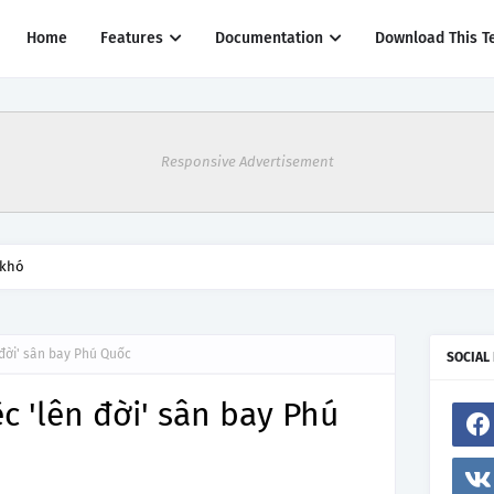
Home
Features
Documentation
Download This T
Responsive Advertisement
 khó
 đời' sân bay Phú Quốc
SOCIAL
c 'lên đời' sân bay Phú