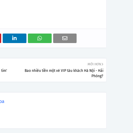
MỚI HƠN
 tim'
Bao nhiêu tiền một vé VIP tàu khách Hà Nội - Hải
Phòng?
oa