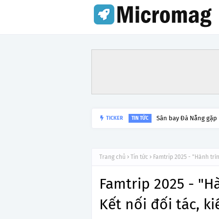
Sân bay Đà Nẵng gặp
TICKER
TIN TỨC
Trang chủ
Tin tức
Famtrip 2025 - "Hành trìn
Famtrip 2025 - "H
Kết nối đối tác, k