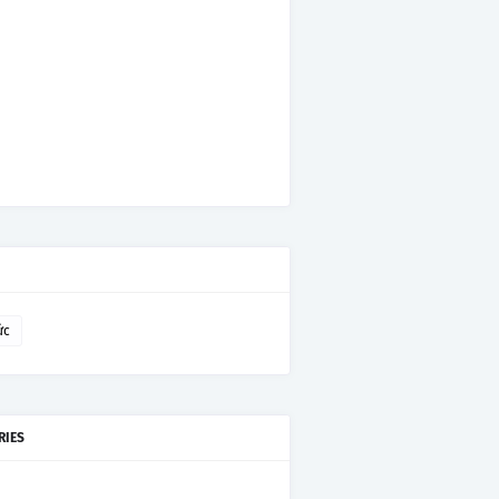
ức
RIES