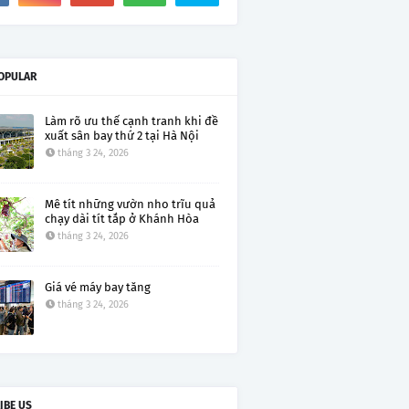
OPULAR
Làm rõ ưu thế cạnh tranh khi đề
xuất sân bay thứ 2 tại Hà Nội
tháng 3 24, 2026
Mê tít những vườn nho trĩu quả
chạy dài tít tắp ở Khánh Hòa
tháng 3 24, 2026
Giá vé máy bay tăng
tháng 3 24, 2026
IBE US