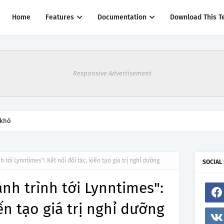
Home
Features
Documentation
Download This T
Responsive Advertisement
 khó
h tới Lynntimes": Kết nối đối tác, kiến tạo giá trị nghỉ dưỡng
SOCIAL
ành trình tới Lynntimes":
iến tạo giá trị nghỉ dưỡng