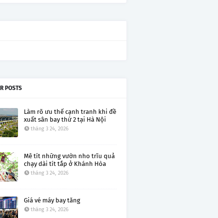
R POSTS
Làm rõ ưu thế cạnh tranh khi đề
xuất sân bay thứ 2 tại Hà Nội
tháng 3 24, 2026
Mê tít những vườn nho trĩu quả
chạy dài tít tắp ở Khánh Hòa
tháng 3 24, 2026
Giá vé máy bay tăng
tháng 3 24, 2026