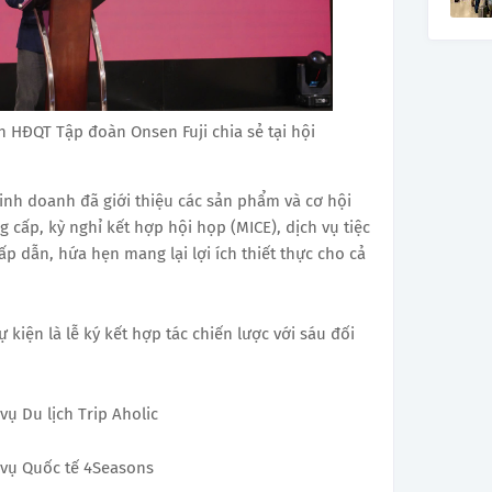
h HĐQT Tập đoàn Onsen Fuji chia sẻ tại hội
nh doanh đã giới thiệu các sản phẩm và cơ hội
g cấp, kỳ nghỉ kết hợp hội họp (MICE), dịch vụ tiệc
p dẫn, hứa hẹn mang lại lợi ích thiết thực cho cả
kiện là lễ ký kết hợp tác chiến lược với sáu đối
ụ Du lịch Trip Aholic
 vụ Quốc tế 4Seasons