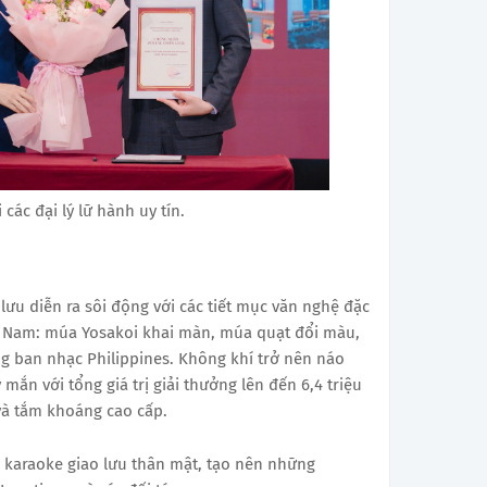
 các đại lý lữ hành uy tín.
o lưu diễn ra sôi động với các tiết mục văn nghệ đặc
t Nam: múa Yosakoi khai màn, múa quạt đổi màu,
 ban nhạc Philippines. Không khí trở nên náo
ắn với tổng giá trị giải thưởng lên đến 6,4 triệu
à tắm khoáng cao cấp.
g karaoke giao lưu thân mật, tạo nên những