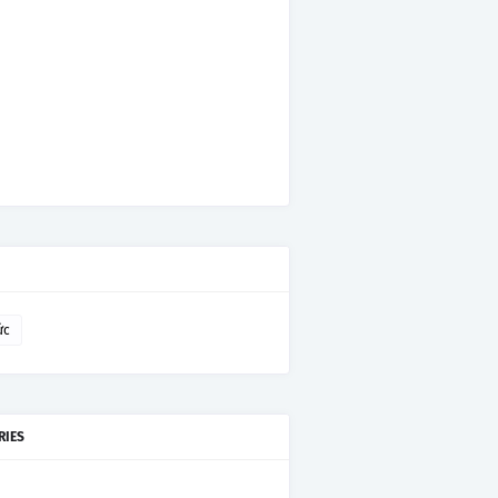
ức
RIES