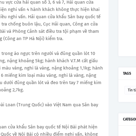
hu vực cửa hải quan số 3, 6 và 7, Hải quan cửa
hiện nghi vấn 4 hành khách không thực hiện khai
hiều nghi vấn. Hải quan cửa khẩu Sân bay quốc tế
u tra chống buôn lậu, Cục Hải quan, Công an cửa
ài và Phòng Cảnh sát điều tra tội phạm về tham
g (Công an TP Hà Nội) kiểm tra.
u trong áo ngực trên người và đũng quần lót 10
ng, nặng khoảng 5kg; hành khách V.T.M cất giấu
i màu vàng, nghi là vàng, nặng khoảng 1,1kg; hành
TAGS
 6 miếng kim loại màu vàng, nghi là vàng, nặng
u dưới đũng quần lót và đeo trên tay 7 miếng kim
hoảng 2,7kg.
Tin t
ài Loan (Trung Quốc) vào Việt Nam qua Sân bay
CATEGO
uan cửa khẩu Sân bay quốc tế Nội Bài phát hiện
Quốc về Nội Bài có nhiều điểm nghi vấn, không