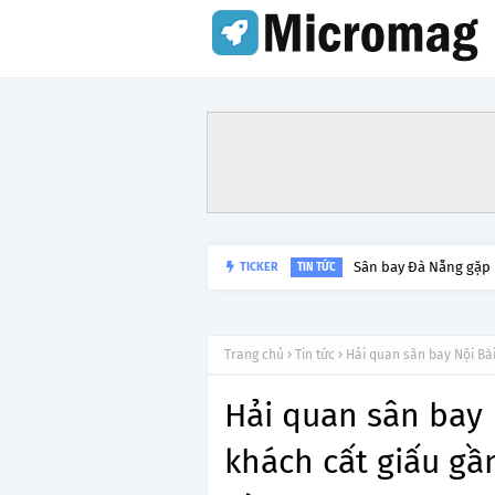
Sân bay Đà Nẵng gặp
TICKER
TIN TỨC
Trang chủ
Tin tức
Hải quan sân bay Nội Bài
Hải quan sân bay 
khách cất giấu gần