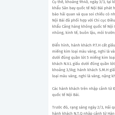
Cụ thể, khoảng 9h40, ngày 3/3, tại k
khẩu Sân bay quốc tế Nội Bài phát 
báo hải quan và qua soi chiếu có n
Nội Bài đã phối hợp với Chi cục Điề
khẩu Cảng hàng không quốc tế Nội B
nhũng, kinh tế, buôn lậu, môi trườn
Điển hình, hành khách P.T.H cất giấ
miếng kim loại màu vàng, nghi là và
dưới đũng quần lót 5 miếng kim loạ
khách N.V.L giấu dưới đũng quần lót
khoảng 3,5kg; hành khách S.M.H giấ
loại màu vàng, nghi là vàng, nặng k
Các hành khách trên nhập cảnh từ Đ
quốc tế Nội Bài.
Trước đó, rạng sáng ngày 2/3, Hải q
hành khách N.T.Q nhập cảnh từ Hàn 