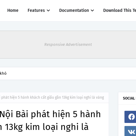
Home
Features
Documentation
Download This T
Responsive Advertisement
 khó
 phát hiện 5 hành khách cất giấu gần 13kg kim loại nghi là vàng
SOCIAL
Nội Bài phát hiện 5 hành
 13kg kim loại nghi là