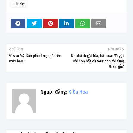
Tin tức
CŨ HƠN
MỚI HƠN
Vì sao Mỹ cấm phi công ngủ trên
Du khách gặt lúa, bắt cua: 'Tuyệt
máy bay?
vời hơn bất cứ tour nào tôi từng
tham gia'
Người đăng:
Kiều Hoa