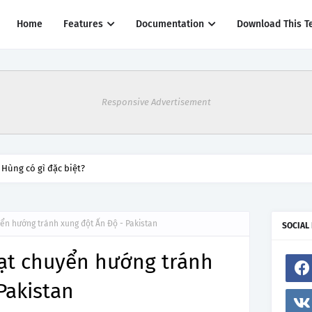
Home
Features
Documentation
Download This T
Responsive Advertisement
 Hùng có gì đặc biệt?
ển hướng tránh xung đột Ấn Độ - Pakistan
SOCIAL
ạt chuyển hướng tránh
Pakistan