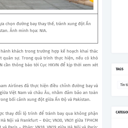
ựa chọn đường bay thay thế, tránh xung đột Ấn
stan. Ảnh minh họa: NIA.
i hành khách trong trường hợp kế hoạch khai thác
t quân sự. Trong quá trình thực hiện, nếu có khó
 cần thông báo tới Cục HKVN để kịp thời xem xét
TAGS
Tin t
nam Airlines đã thực hiện điều chỉnh đường bay và
 giữa Việt Nam và châu Âu, nhằm đảm bảo an toàn
ong bối cảnh xung đột giữa Ấn Độ và Pakistan.
CATEGO
c thay đổi lộ trình để tránh bay qua không phận
 Hà Nội và Frankfurt – Đức; VN30, VN31 giữa TPHCM
 và Paris – Pháp; VN18, VN19 giữa Hà Nội và Paris;