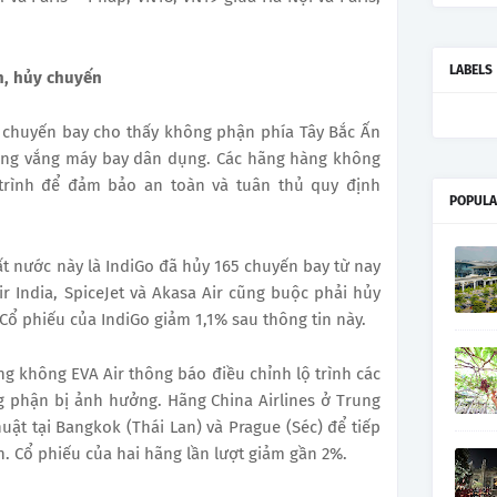
LABELS
nh, hủy chuyến
i chuyến bay cho thấy không phận phía Tây Bắc Ấn
rống vắng máy bay dân dụng. Các hãng hàng không
h trình để đảm bảo an toàn và tuân thủ quy định
POPULA
t nước này là IndiGo đã hủy 165 chuyến bay từ nay
 India, SpiceJet và Akasa Air cũng buộc phải hủy
Cổ phiếu của IndiGo giảm 1,1% sau thông tin này.
g không EVA Air thông báo điều chỉnh lộ trình các
 phận bị ảnh hưởng. Hãng China Airlines ở Trung
ật tại Bangkok (Thái Lan) và Prague (Séc) để tiếp
n. Cổ phiếu của hai hãng lần lượt giảm gần 2%.