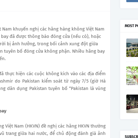
MOST P
ệt Nam khuyến nghị các hãng hàng không Việt Nam
n bay đã được thông báo đóng cửa (nếu có), hoặc
rời bị ảnh hưởng, trong bối cảnh xung đột giữa
tan tuyên bố đóng cửa không phận. Nhiều hãng bay
yến.
đã thực hiện các cuộc không kích vào các địa điểm
ashmir do Pakistan kiểm soát từ ngày 7/5 (giờ Hà
ng dân dụng Pakistan tuyên bố “Pakistan là vùng
bay
ng Việt Nam (HKVN) đề nghị các hãng HKVN thường
vũ trang giữa hai nước, để chủ động đánh giá ảnh
SUBSCR