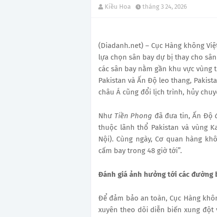
Kiều Hoa
tháng 3 24, 2026
(Diadanh.net) – Cục Hàng không Vi
lựa chọn sân bay dự bị thay cho sâ
các sân bay nằm gần khu vực vùng t
Pakistan và Ấn Độ leo thang, Pakis
châu Á cũng đổi lịch trình, hủy chu
Như
Tiền Phong
đã đưa tin, Ấn Độ 
thuộc lãnh thổ Pakistan và vùng K
Nội). Cùng ngày, Cơ quan hàng khô
cấm bay trong 48 giờ tới”.
Đánh giá ảnh hưởng tới các đường 
Để đảm bảo an toàn, Cục Hàng khô
xuyên theo dõi diễn biến xung đột 