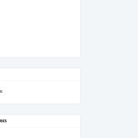
ức
RIES