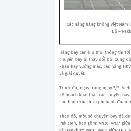
Các hãng hàng không Việt Nam l
Độ – Paki
Hãng bay cần kịp thời thông tin tớ
chuyến bay bị thay đổi bởi xung độ
khăn hay vướng mắc, các hãng HKVN
và giải quyết.
Trước đó, ngay trong ngày 7/5, Viet
kế hoạch khai thác các chuyến bay
cho hành khách và phi hành đoàn tr
Theo đó, một số chuyến bay đã đượ
Pakistan, bao gồm: VN36, VN37 giữa
và Frankfurt; VN10, VN11 giữa TPHCM