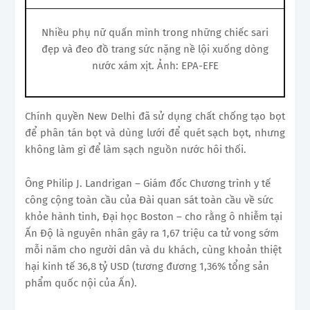
Nhiều phụ nữ quấn mình trong những chiếc sari
đẹp và đeo đồ trang sức nặng nề lội xuống dòng
nước xám xịt. Ảnh: EPA-EFE
Chính quyền New Delhi đã sử dụng chất chống tạo bọt
để phân tán bọt và dùng lưới để quét sạch bọt, nhưng
không làm gì để làm sạch nguồn nước hôi thối.
Ông Philip J. Landrigan – Giám đốc Chương trình y tế
công cộng toàn cầu của Đài quan sát toàn cầu về sức
khỏe hành tinh, Đại học Boston – cho rằng ô nhiễm tại
Ấn Độ là nguyên nhân gây ra 1,67 triệu ca tử vong sớm
mỗi năm cho người dân và du khách, cùng khoản thiệt
hại kinh tế 36,8 tỷ USD (tương đương 1,36% tổng sản
phẩm quốc nội của Ấn).