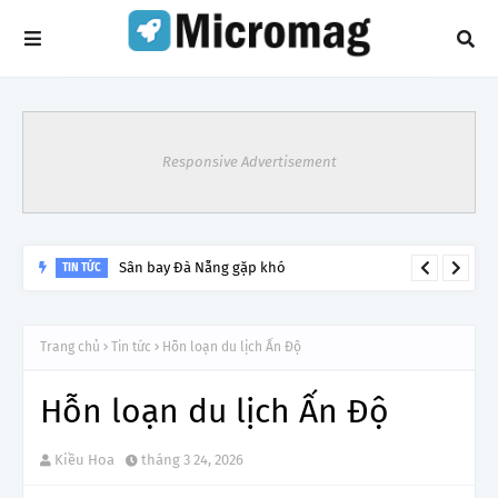
Responsive Advertisement
Lý do tạm dừng khai thác một số đường bay từ 1/4
TIN TỨC
Trang chủ
Tin tức
Hỗn loạn du lịch Ấn Độ
Hỗn loạn du lịch Ấn Độ
Kiều Hoa
tháng 3 24, 2026