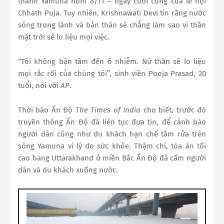
thánh Yamuna hôm 8/11 – ngày cuối cùng của lễ hội
Chhath Puja. Tuy nhiên, Krishnawati Devi tin rằng nước
sông trong lành và bản thân sẽ chẳng làm sao vì thần
mặt trời sẽ lo liệu mọi việc.
“Tôi không bận tâm đến ô nhiễm. Nữ thần sẽ lo liệu
mọi rắc rối của chúng tôi”, sinh viên Pooja Prasad, 20
tuổi, nói với
AP
.
Thời báo Ấn Độ
The Times of India
cho biết, trước đó
truyền thông Ấn Độ đã liên tục đưa tin, để cảnh báo
người dân cũng như du khách hạn chế tắm rửa trên
sông Yamuna vì lý do sức khỏe. Thậm chí, tòa án tối
cao bang Uttarakhand ở miền Bắc Ấn Độ đã cấm người
dân và du khách xuống nước.