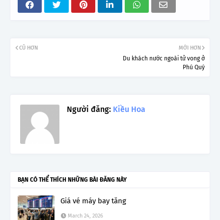
CŨ HƠN
MỚI HƠN
Du khách nước ngoài tử vong ở
Phú Quý
Người đăng:
Kiều Hoa
BẠN CÓ THỂ THÍCH NHỮNG BÀI ĐĂNG NÀY
Giá vé máy bay tăng
March 24, 2026