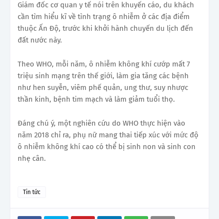
Giám đốc cơ quan y tế nói trên
khuyến cáo, du khách
cần tìm hiểu kĩ về tình trạng ô nhiễm ở các địa điểm
thuộc Ấn Độ, trước khi khởi hành chuyến du lịch đến
đất nước này.
Theo WHO, mỗi năm, ô nhiễm không khí cướp mất 7
triệu sinh mạng trên thế giới, làm gia tăng các bệnh
như hen suyễn, viêm phế quản, ung thư, suy nhược
thần kinh, bệnh tim mạch và làm giảm tuổi thọ.
Đáng chú ý, một nghiên cứu do WHO thực hiện vào
năm 2018 chỉ ra, phụ nữ mang thai tiếp xúc với mức độ
ô nhiễm không khí cao có thể bị sinh non và sinh con
nhẹ cân.
Tin tức