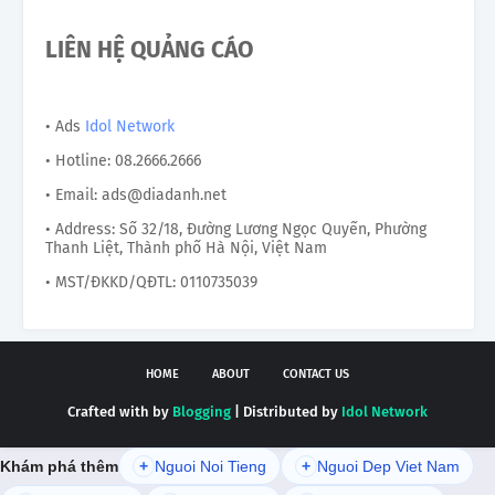
LIÊN HỆ QUẢNG CÁO
• Ads
Idol Network
• Hotline: 08.2666.2666
• Email: ads@diadanh.net
• Address: Số 32/18, Đường Lương Ngọc Quyến, Phường
Thanh Liệt, Thành phố Hà Nội, Việt Nam
• MST/ĐKKD/QĐTL: 0110735039
HOME
ABOUT
CONTACT US
Crafted with by
Blogging
| Distributed by
Idol Network
Khám phá thêm
+
Nguoi Noi Tieng
+
Nguoi Dep Viet Nam