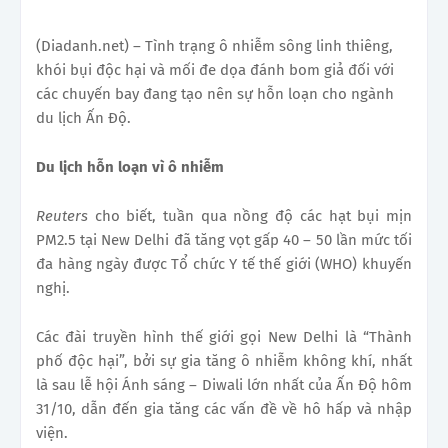
(Diadanh.net) – Tình trạng ô nhiễm sông linh thiêng,
khói bụi độc hại và mối đe dọa đánh bom giả đối với
các chuyến bay đang tạo nên sự hỗn loạn cho ngành
du lịch Ấn Độ.
Du lịch hỗn loạn vì ô nhiễm
Reuters
cho biết, tuần qua nồng độ các hạt bụi mịn
PM2.5 tại New Delhi đã tăng vọt gấp 40 – 50 lần mức tối
đa hàng ngày được Tổ chức Y tế thế giới (WHO) khuyến
nghị.
Các đài truyền hình thế giới gọi New Delhi là “Thành
phố độc hại”, bởi sự gia tăng ô nhiễm không khí, nhất
là sau lễ hội Ánh sáng – Diwali lớn nhất của Ấn Độ hôm
31/10, dẫn đến gia tăng các vấn đề về hô hấp và nhập
viện.