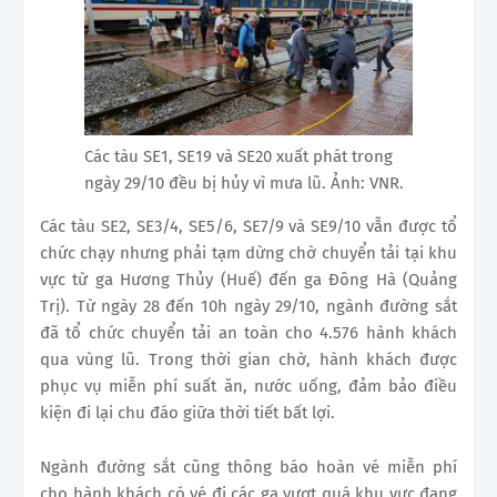
Các tàu SE1, SE19 và SE20 xuất phát trong
ngày 29/10 đều bị hủy vì mưa lũ. Ảnh: VNR.
Các tàu SE2, SE3/4, SE5/6, SE7/9 và SE9/10 vẫn được tổ
chức chạy nhưng phải tạm dừng chờ chuyển tải tại khu
vực từ ga Hương Thủy (Huế) đến ga Đông Hà (Quảng
Trị). Từ ngày 28 đến 10h ngày 29/10, ngành đường sắt
đã tổ chức chuyển tải an toàn cho 4.576 hành khách
qua vùng lũ. Trong thời gian chờ, hành khách được
phục vụ miễn phí suất ăn, nước uống, đảm bảo điều
kiện đi lại chu đáo giữa thời tiết bất lợi.
Ngành đường sắt cũng thông báo hoàn vé miễn phí
cho hành khách có vé đi các ga vượt quá khu vực đang