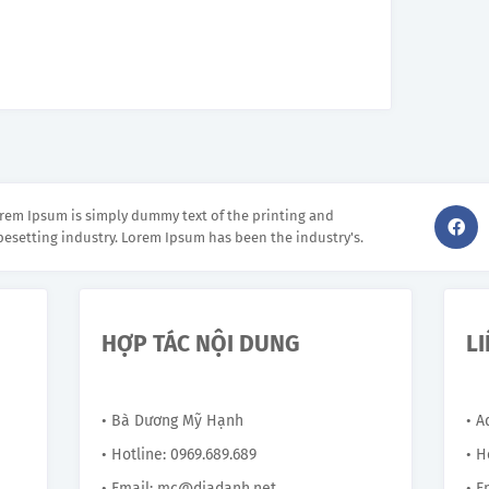
rem Ipsum is simply dummy text of the printing and
pesetting industry. Lorem Ipsum has been the industry's.
HỢP TÁC NỘI DUNG
L
• Bà Dương Mỹ Hạnh
• 
• Hotline: 0969.689.689
• H
• Email: mc@diadanh.net
• E