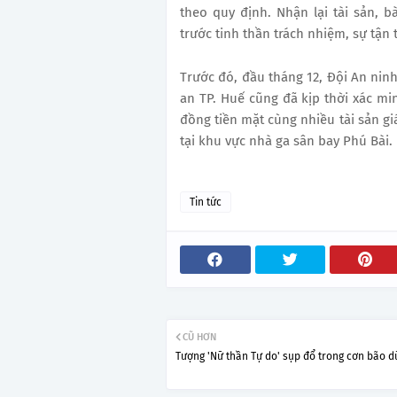
theo quy định. Nhận lại tài sản, bà
trước tinh thần trách nhiệm, sự tận
Trước đó, đầu tháng 12, Đội An ni
an TP. Huế cũng đã kịp thời xác min
đồng tiền mặt cùng nhiều tài sản giá
tại khu vực nhà ga sân bay Phú Bài.
Tin tức
CŨ HƠN
Tượng 'Nữ thần Tự do' sụp đổ trong cơn bão d