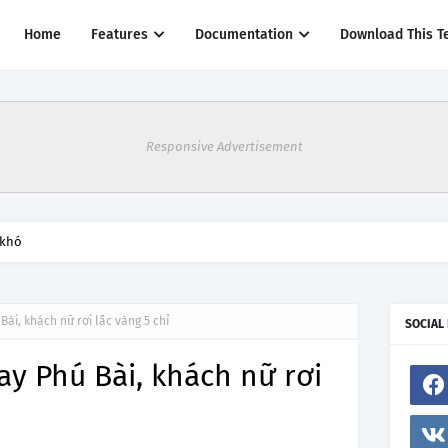
Home
Features
Documentation
Download This T
Responsive Advertisement
 khó
Bài, khách nữ rơi lắc vàng 5 chỉ
SOCIAL
ay Phú Bài, khách nữ rơi