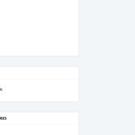
ức
RIES