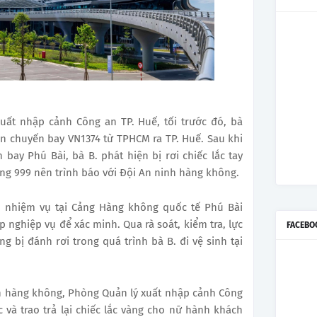
uất nhập cảnh Công an TP. Huế, tối trước đó, bà
ên chuyến bay VN1374 từ TPHCM ra TP. Huế. Sau khi
bay Phú Bài, bà B. phát hiện bị rơi chiếc lắc tay
àng 999 nên trình báo với Đội An ninh hàng không.
àm nhiệm vụ tại Cảng Hàng không quốc tế Phú Bài
p nghiệp vụ để xác minh. Qua rà soát, kiểm tra, lực
FACEBO
ng bị đánh rơi trong quá trình bà B. đi vệ sinh tại
inh hàng không, Phòng Quản lý xuất nhập cảnh Công
 và trao trả lại chiếc lắc vàng cho nữ hành khách