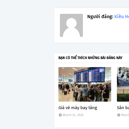
Người đăng:
Kiều H
BẠN CÓ THỂ THÍCH NHỮNG BÀI ĐĂNG NÀY
Giá vé máy bay tăng
Sân b
March 24, 2026
March