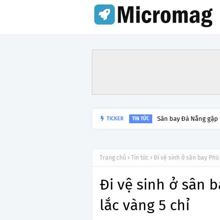
Sân bay Đà Nẵng gặp
TICKER
TIN TỨC
Trang chủ
Tin tức
Đi vệ sinh ở sân bay Phú 
Đi vệ sinh ở sân b
lắc vàng 5 chỉ