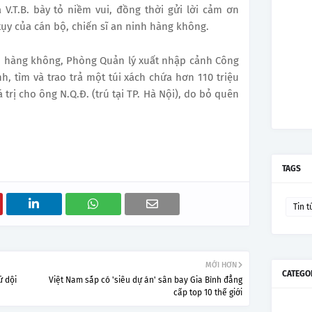
 V.T.B. bày tỏ niềm vui, đồng thời gửi lời cảm ơn
 tụy của cán bộ, chiến sĩ an ninh hàng không.
nh hàng không, Phòng Quản lý xuất nhập cảnh Công
h, tìm và trao trả một túi xách chứa hơn 110 triệu
 trị cho ông N.Q.Đ. (trú tại TP. Hà Nội), do bỏ quên
TAGS
Tin t
MỚI HƠN
CATEGO
ữ dội
Việt Nam sắp có 'siêu dự án' sân bay Gia Bình đẳng
cấp top 10 thế giới