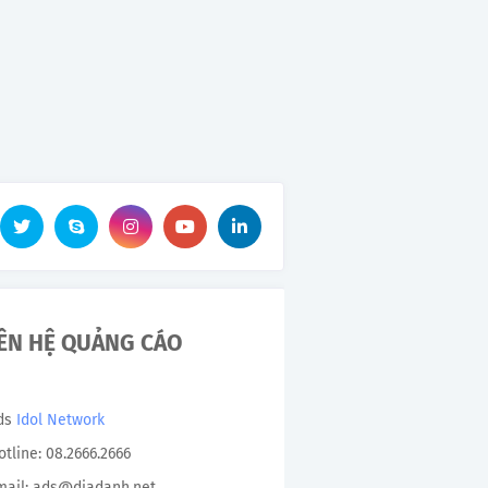
IÊN HỆ QUẢNG CÁO
Ads
Idol Network
otline: 08.2666.2666
mail: ads@diadanh.net