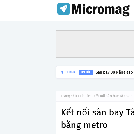
TICKER
Lý do tạm dừng khai 
TIN TỨC
Trang chủ
Tin tức
Kết nối sân bay Tân Sơn
Kết nối sân bay T
bằng metro