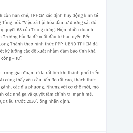
h còn hạn chế, TPHCM xác định huy động kinh tế
 Tùng nói: “Việc xã hội hóa đầu tư đường sắt đô
ghị quyết 68 của Trung ương. Hiện nhiều doanh
 Trường Hải đã đề xuất đầu tư hai tuyến Bến
 Long Thành theo hình thức PPP. UBND TPHCM đã
ét kỹ lưỡng các đề xuất nhằm đảm bảo tính khả
 công – tư”.
trong giai đoạn tới là rất lớn khi thành phố triển
Ai cũng thấy yêu cầu tiến độ rất cao, thách thức
 ngành, các địa phương. Nhưng với cơ chế mới, mô
nh các nhà ga và quyết tâm chính trị mạnh mẽ,
c tiêu trước 2030”, ông nhận định.