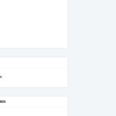
ức
RIES