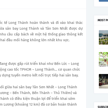
MOST P
c tế Long Thành hoàn thành và đi vào khai thác
giữa sân bay Long Thành và Tân Sơn Nhất được dự
 nhu cầu cấp bách về một hệ thống giao thông kết
a hai đầu mối hàng không lớn nhất khu vực.
đang được gấp rút triển khai như Bến Lức – Long
rộng cao tốc TPHCM – Long Thành… cơ quan chức
 dựng tuyến metro kết nối trực tiếp hai sân bay.
i giữa hai sân bay Tân Sơn Nhất – Long Thành
Lương – Bến Thành, Bến Thành – Thủ Thiêm) và
hành có điều kiện thuận lợi để triển khai sớm
am Lương (khoảng 12 km) đã cơ bản hoàn thành
SUBSCR