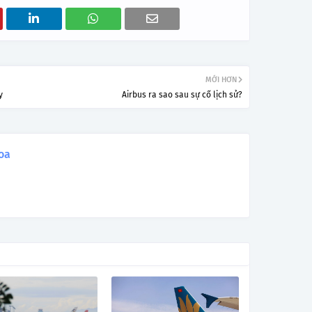
MỚI HƠN
y
Airbus ra sao sau sự cố lịch sử?
oa