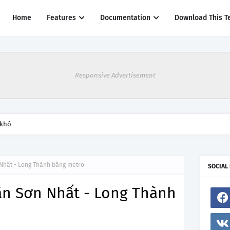
Home
Features
Documentation
Download This T
Responsive Advertisement
thác một số đường bay từ 1/4
 Nhất - Long Thành bằng metro
SOCIAL
ân Sơn Nhất - Long Thành