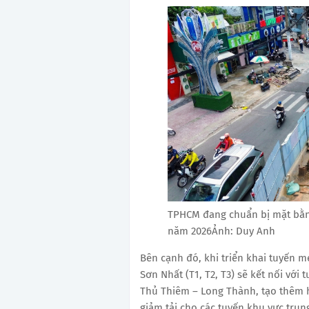
TPHCM đang chuẩn bị mặt bằn
năm 2026Ảnh: Duy Anh
Bên cạnh đó, khi triển khai tuyến me
Sơn Nhất (T1, T2, T3) sẽ kết nối với
Thủ Thiêm – Long Thành, tạo thêm h
giảm tải cho các tuyến khu vực tru