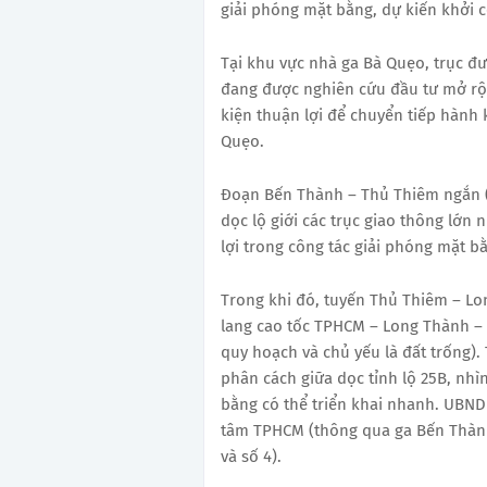
giải phóng mặt bằng, dự kiến khởi 
Tại khu vực nhà ga Bà Quẹo, trục đ
đang được nghiên cứu đầu tư mở rộ
kiện thuận lợi để chuyển tiếp hành
Quẹo.
Đoạn Bến Thành – Thủ Thiêm ngắn 
dọc lộ giới các trục giao thông lớ
lợi trong công tác giải phóng mặt bằ
Trong khi đó, tuyến Thủ Thiêm – L
lang cao tốc TPHCM – Long Thành – 
quy hoạch và chủ yếu là đất trống). 
phân cách giữa dọc tỉnh lộ 25B, nhì
bằng có thể triển khai nhanh. UBND
tâm TPHCM (thông qua ga Bến Thành, 
và số 4).