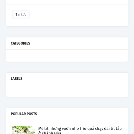
Tin tức
CATEGORIES
LABELS
POPULAR POSTS
Mê tít những vườn nho trĩu quả chạy dài tít tắp
ở Khánh Hòa