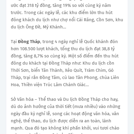
ước đạt 318 tỷ đồng, tăng 19% so với cùng kỳ năm
trước. Trong các ngày lễ, các khu điểm lớn thu hút
đông khách du lịch như chợ nổi Cái Răng, Cồn Sơn, khu
du lịch Ông Đề, Mỹ Khánh…
Tại
Đồng Tháp
, trong 4 ngày nghỉ lễ Quốc khánh đón
hơn 108.500 lượt khách, tổng thu du lịch đạt 38,8 tỷ
đồng, tăng 8,7% so cùng kỳ. Một số điểm đến thu hút
đông du khách tại Đồng Tháp như: Khu du lịch cồn
Thới Sơn, biển Tân Thành, Xẻo Quít, Tràm Chim, Gò
Tháp, trại rắn Đồng Tâm, cù lao Tân Phong, chùa Liên
Hoa, Thiền viện Trúc Lâm Chánh Giác…
Sở Văn hóa – Thể thao và Du lịch Đồng Tháp cho hay,
dù do ảnh hưởng của thời tiết (mưa nhiều) vào những
ngày đầu kỳ nghỉ lễ, song các hoạt động văn hóa, văn
nghệ, thể thao, du lịch được diễn ra an toàn, lành
mạnh. Qua đó tạo không khí phấn khởi, vui tươi chào