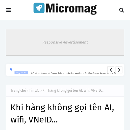
Responsive Advertisement
Lý do tạm dừng khai thác một số đường bay từ 1/4
TIN TỨC
Trang chủ
Tin tức
Khi hàng không gọi tên AI, wifi, VNeID...
Khi hàng không gọi tên AI,
wifi, VNeID...