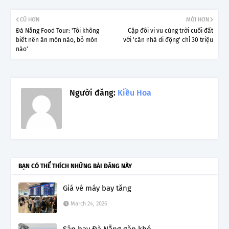
CŨ HƠN
MỚI HƠN
Đà Nẵng Food Tour: 'Tôi không
Cặp đôi vi vu cùng trời cuối đất
biết nên ăn món nào, bỏ món
với 'căn nhà di động' chỉ 30 triệu
nào'
Người đăng:
Kiều Hoa
BẠN CÓ THỂ THÍCH NHỮNG BÀI ĐĂNG NÀY
Giá vé máy bay tăng
March 24, 2026
Sân bay Đà Nẵng gặp khó