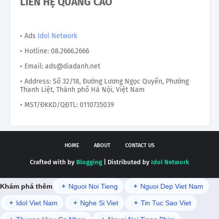
LIÊN HỆ QUẢNG CÁO
• Ads
Idol Network
• Hotline: 08.2666.2666
• Email: ads@diadanh.net
• Address: Số 32/18, Đường Lương Ngọc Quyến, Phường
Thanh Liệt, Thành phố Hà Nội, Việt Nam
• MST/ĐKKD/QĐTL: 0110735039
HOME
ABOUT
CONTACT US
Crafted with by
Blogging
| Distributed by
Idol Network
Khám phá thêm
+
Nguoi Noi Tieng
+
Nguoi Dep Viet Nam
+
Idol Viet Nam
+
Nghe Si Viet
+
Tin Tuc Sao Viet