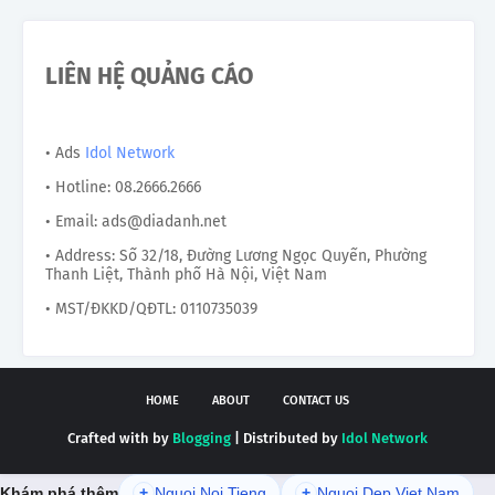
LIÊN HỆ QUẢNG CÁO
• Ads
Idol Network
• Hotline: 08.2666.2666
• Email: ads@diadanh.net
• Address: Số 32/18, Đường Lương Ngọc Quyến, Phường
Thanh Liệt, Thành phố Hà Nội, Việt Nam
• MST/ĐKKD/QĐTL: 0110735039
HOME
ABOUT
CONTACT US
Crafted with by
Blogging
| Distributed by
Idol Network
Khám phá thêm
+
Nguoi Noi Tieng
+
Nguoi Dep Viet Nam