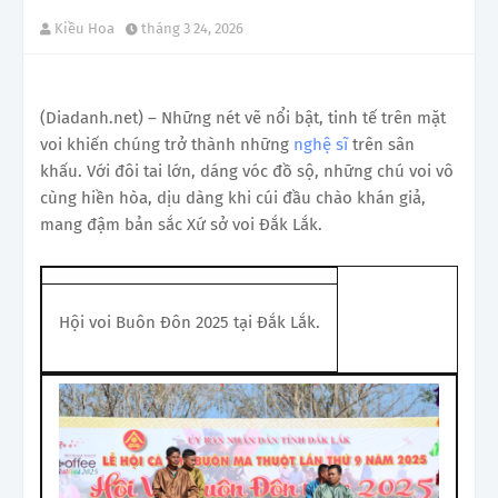
Kiều Hoa
tháng 3 24, 2026
(Diadanh.net) – Những nét vẽ nổi bật, tinh tế trên mặt
voi khiến chúng trở thành những
nghệ sĩ
trên sân
khấu. Với đôi tai lớn, dáng vóc đồ sộ, những chú voi vô
cùng hiền hòa, dịu dàng khi cúi đầu chào khán giả,
mang đậm bản sắc Xứ sở voi Đắk Lắk.
Hội voi Buôn Đôn 2025 tại Đắk Lắk.