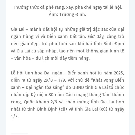
Thưởng thức cà phê rang, xay, pha chế ngay tại lễ hội.
Ảnh: Trương Định.
Gia Lai – mảnh đất hội tụ những giá trị đặc sắc của đại
ngàn hùng vĩ và biển xanh bất tận. Giờ đây, càng trở
nên giàu đẹp, trù phú hơn sau khi hai tỉnh Bình Định
và Gia Lai cũ sáp nhập, tạo nên một không gian kinh tế
– văn hóa – du lịch mới đầy tiềm năng.
Lễ hội tinh hoa Đại ngàn – Biển xanh hội tụ năm 2025,
diễn ra từ ngày 29/8 – 1/9, với chủ đề “Khát vọng Biển
xanh – Đại ngàn tỏa sáng” do UBND tỉnh Gia Lai tổ chức
nhân dịp Kỷ niệm 80 năm Cách mạng tháng Tám thành
công, Quốc khánh 2/9 và chào mừng tỉnh Gia Lai hợp
nhất từ tỉnh Bình Định (cũ) và tỉnh Gia Lai (cũ) từ ngày
1/7.