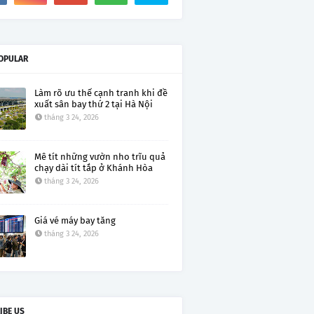
OPULAR
Làm rõ ưu thế cạnh tranh khi đề
xuất sân bay thứ 2 tại Hà Nội
tháng 3 24, 2026
Mê tít những vườn nho trĩu quả
chạy dài tít tắp ở Khánh Hòa
tháng 3 24, 2026
Giá vé máy bay tăng
tháng 3 24, 2026
IBE US