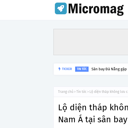
Sân bay Đà Nẵng gặp
TICKER
TIN TỨC
Trang chủ
Tin tức
Lộ diện tháp không lưu 
Lộ diện tháp khô
Nam Á tại sân ba