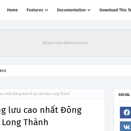
Home
Features
Documentation
Download This T
Responsive Advertisement
 khó
cao nhất Đông Nam Á tại sân bay Long Thành
SOCIAL
ng lưu cao nhất Đông
y Long Thành