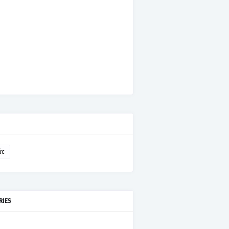
ức
RIES