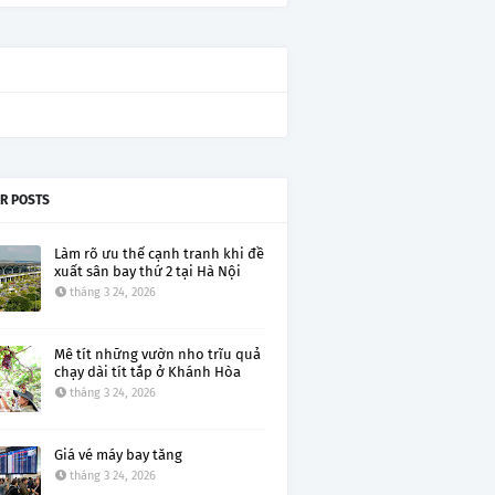
R POSTS
Làm rõ ưu thế cạnh tranh khi đề
xuất sân bay thứ 2 tại Hà Nội
tháng 3 24, 2026
Mê tít những vườn nho trĩu quả
chạy dài tít tắp ở Khánh Hòa
tháng 3 24, 2026
Giá vé máy bay tăng
tháng 3 24, 2026