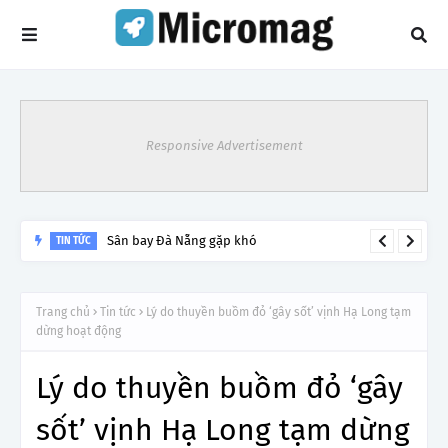
Responsive Advertisement
Lý do tạm dừng khai thác một số đường bay từ 1/4
TIN TỨC
Trang chủ
Tin tức
Lý do thuyền buồm đỏ ‘gây sốt’ vịnh Hạ Long tạm
dừng hoạt động
Lý do thuyền buồm đỏ ‘gây
sốt’ vịnh Hạ Long tạm dừng