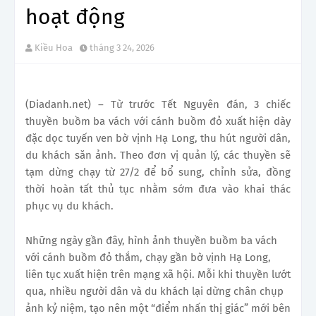
hoạt động
Kiều Hoa
tháng 3 24, 2026
(Diadanh.net) – Từ trước Tết Nguyên đán, 3 chiếc
thuyền buồm ba vách với cánh buồm đỏ xuất hiện dày
đặc dọc tuyến ven bờ vịnh Hạ Long, thu hút người dân,
du khách săn ảnh. Theo đơn vị quản lý, các thuyền sẽ
tạm dừng chạy từ 27/2 để bổ sung, chỉnh sửa, đồng
thời hoàn tất thủ tục nhằm sớm đưa vào khai thác
phục vụ du khách.
Những ngày gần đây, hình ảnh thuyền buồm ba vách
với cánh buồm đỏ thắm, chạy gần bờ vịnh Hạ Long,
liên tục xuất hiện trên mạng xã hội. Mỗi khi thuyền lướt
qua, nhiều người dân và du khách lại dừng chân chụp
ảnh kỷ niệm, tạo nên một “điểm nhấn thị giác” mới bên