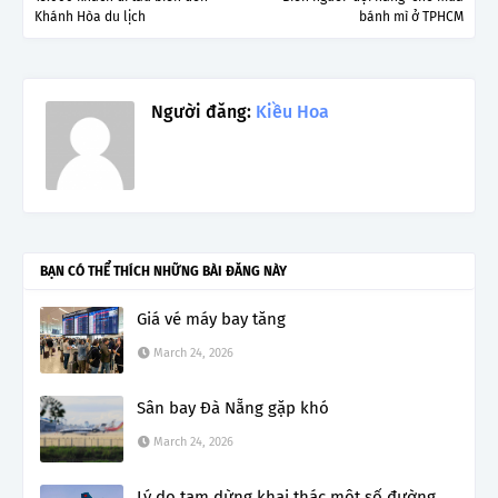
Khánh Hòa du lịch
bánh mì ở TPHCM
Người đăng:
Kiều Hoa
BẠN CÓ THỂ THÍCH NHỮNG BÀI ĐĂNG NÀY
Giá vé máy bay tăng
March 24, 2026
Sân bay Đà Nẵng gặp khó
March 24, 2026
Lý do tạm dừng khai thác một số đường