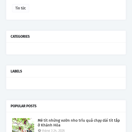
Tin tức
CATEGORIES
LABELS
POPULAR POSTS
Mê tít những vườn nho trĩu quả chạy dài tít tắp
ở Khánh Hòa
tháng 3 24, 2026