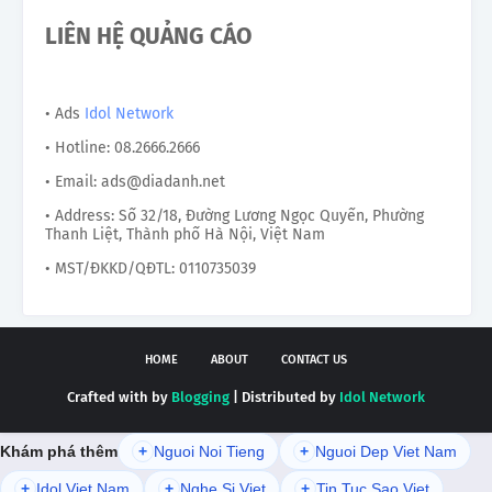
LIÊN HỆ QUẢNG CÁO
• Ads
Idol Network
• Hotline: 08.2666.2666
• Email: ads@diadanh.net
• Address: Số 32/18, Đường Lương Ngọc Quyến, Phường
Thanh Liệt, Thành phố Hà Nội, Việt Nam
• MST/ĐKKD/QĐTL: 0110735039
HOME
ABOUT
CONTACT US
Crafted with by
Blogging
| Distributed by
Idol Network
Khám phá thêm
+
Nguoi Noi Tieng
+
Nguoi Dep Viet Nam
+
Idol Viet Nam
+
Nghe Si Viet
+
Tin Tuc Sao Viet