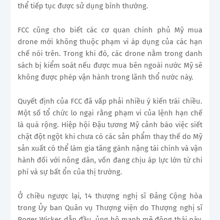
thể tiếp tục được sử dụng bình thường.
FCC cũng cho biết các cơ quan chính phủ Mỹ mua
drone mới không thuộc phạm vi áp dụng của các hạn
chế nói trên. Trong khi đó, các drone nằm trong danh
sách bị kiểm soát nếu được mua bên ngoài nước Mỹ sẽ
không được phép vận hành trong lãnh thổ nước này.
Quyết định của FCC đã vấp phải nhiều ý kiến trái chiều.
Một số tổ chức lo ngại rằng phạm vi của lệnh hạn chế
là quá rộng. Hiệp hội Đậu tương Mỹ cảnh báo việc siết
chặt đột ngột khi chưa có các sản phẩm thay thế do Mỹ
sản xuất có thể làm gia tăng gánh nặng tài chính và vận
hành đối với nông dân, vốn đang chịu áp lực lớn từ chi
phí và sự bất ổn của thị trường.
Ở chiều ngược lại, 14 thượng nghị sĩ Đảng Cộng hòa
trong Ủy ban Quân vụ Thượng viện do Thượng nghị sĩ
Roger Wicker dẫn đầu, ủng hộ mạnh mẽ động thái này.