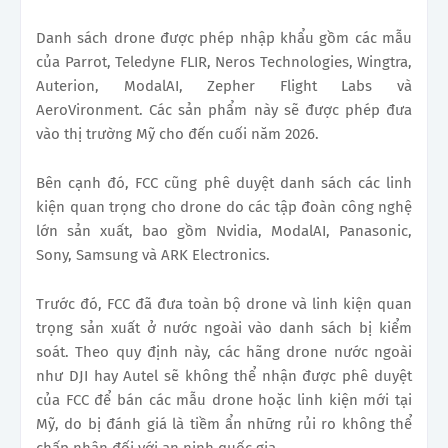
Danh sách drone được phép nhập khẩu gồm các mẫu
của Parrot, Teledyne FLIR, Neros Technologies, Wingtra,
Auterion, ModalAI, Zepher Flight Labs và
AeroVironment. Các sản phẩm này sẽ được phép đưa
vào thị trường Mỹ cho đến cuối năm 2026.
Bên cạnh đó, FCC cũng phê duyệt danh sách các linh
kiện quan trọng cho drone do các tập đoàn công nghệ
lớn sản xuất, bao gồm Nvidia, ModalAI, Panasonic,
Sony, Samsung và ARK Electronics.
Trước đó, FCC đã đưa toàn bộ drone và linh kiện quan
trọng sản xuất ở nước ngoài vào danh sách bị kiểm
soát. Theo quy định này, các hãng drone nước ngoài
như DJI hay Autel sẽ không thể nhận được phê duyệt
của FCC để bán các mẫu drone hoặc linh kiện mới tại
Mỹ, do bị đánh giá là tiềm ẩn những rủi ro không thể
chấp nhận đối với an ninh quốc gia.