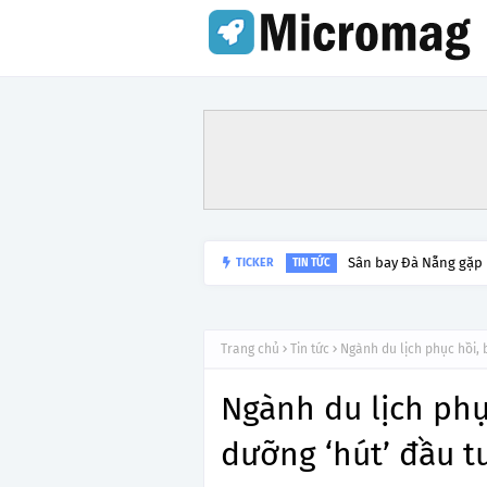
Sân bay Đà Nẵng gặp
TICKER
TIN TỨC
Trang chủ
Tin tức
Ngành du lịch phục hồi, 
Ngành du lịch phụ
dưỡng ‘hút’ đầu t