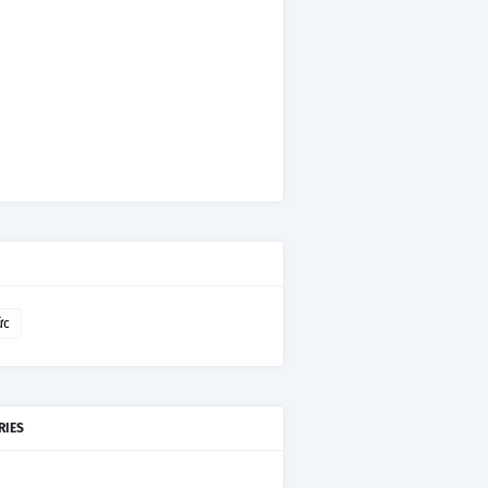
ức
RIES