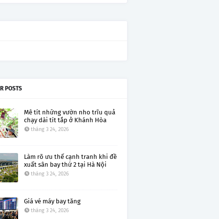
R POSTS
Mê tít những vườn nho trĩu quả
chạy dài tít tắp ở Khánh Hòa
tháng 3 24, 2026
Làm rõ ưu thế cạnh tranh khi đề
xuất sân bay thứ 2 tại Hà Nội
tháng 3 24, 2026
Giá vé máy bay tăng
tháng 3 24, 2026