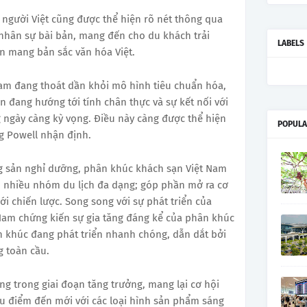
 người Việt cũng được thể hiện rõ nét thông qua
 nhân sự bài bản, mang đến cho du khách trải
LABELS
 mang bản sắc văn hóa Việt.
Nam đang thoát dần khỏi mô hình tiêu chuẩn hóa,
n đang hướng tới tính chân thực và sự kết nối với
ngày càng kỳ vọng. Điều này càng được thể hiện
POPULA
g Powell nhận định.
g sản nghỉ dưỡng, phân khúc khách sạn Việt Nam
vụ nhiều nhóm du lịch đa dạng; góp phần mở ra cơ
i chiến lược. Song song với sự phát triển của
Nam chứng kiến sự gia tăng đáng kể của phân khúc
n khúc đang phát triển nhanh chóng, dẫn dắt bởi
g toàn cầu.
g trong giai đoạn tăng trưởng, mang lại cơ hội
ều điểm đến mới với các loại hình sản phẩm sáng