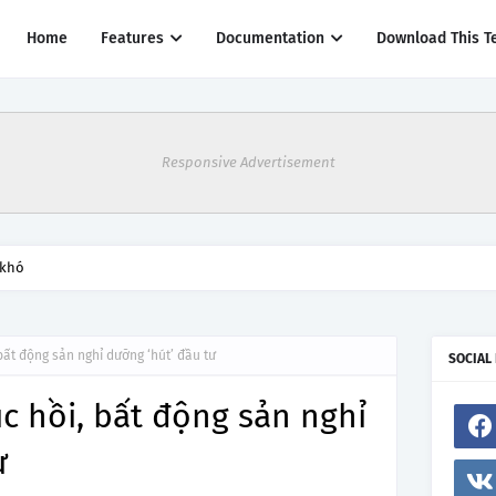
Home
Features
Documentation
Download This T
Responsive Advertisement
 khó
bất động sản nghỉ dưỡng ‘hút’ đầu tư
SOCIAL
c hồi, bất động sản nghỉ
ư