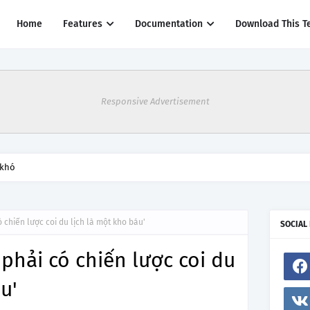
Home
Features
Documentation
Download This T
Responsive Advertisement
 khó
 chiến lược coi du lịch là một kho báu'
SOCIAL
phải có chiến lược coi du
u'