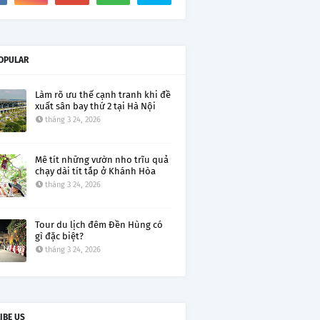
OPULAR
Làm rõ ưu thế cạnh tranh khi đề
xuất sân bay thứ 2 tại Hà Nội
tháng 3 24, 2026
Mê tít những vườn nho trĩu quả
chạy dài tít tắp ở Khánh Hòa
tháng 3 24, 2026
Tour du lịch đêm Đền Hùng có
gì đặc biệt?
tháng 3 24, 2026
IBE US