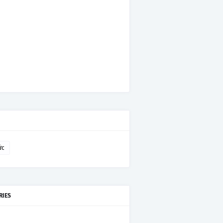
ức
RIES