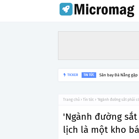
Sân bay Đà Nẵng gặp
TICKER
TIN TỨC
Trang chủ
Tin tức
'Ngành đường sắt phải có
'Ngành đường sắt 
lịch là một kho bá