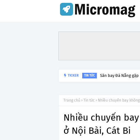
Sân bay Đà Nẵng gặp
TICKER
TIN TỨC
Trang chủ
Tin tức
Nhiều chuyến bay không t
Nhiều chuyến bay 
ở Nội Bài, Cát Bi