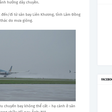
 ảnh hưởng dây chuyền.
t đến/đi từ sân bay Liên Khương, tỉnh Lâm Đồng
 thác do mưa giông.
FACEBO
u chuyến bay không thể cất – hạ cánh ở sân
rong chiều tối nay. Ảnh: NIA.