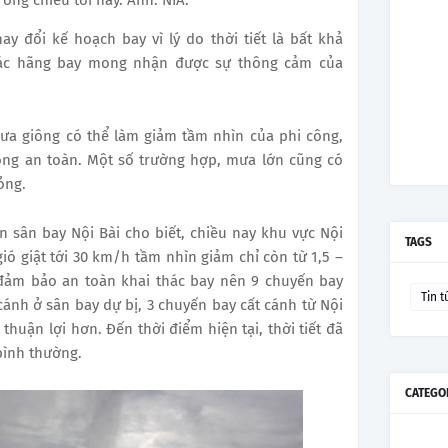
y đổi kế hoạch bay vì lý do thời tiết là bất khả
ác hãng bay mong nhận được sự thông cảm của
 mưa giông có thể làm giảm tầm nhìn của phi công,
hông an toàn. Một số trường hợp, mưa lớn cũng có
ỏng.
ện sân bay Nội Bài cho biết, chiều nay khu vực Nội
TAGS
ó giật tới 30 km/h tầm nhìn giảm chỉ còn từ 1,5 –
 đảm bảo an toàn khai thác bay nên 9 chuyến bay
Tin t
ánh ở sân bay dự bị, 3 chuyến bay cất cánh từ Nội
thuận lợi hơn. Đến thời điểm hiện tại, thời tiết đã
 bình thường.
CATEGO