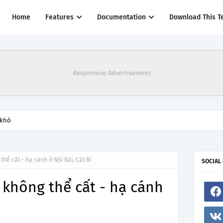
Home
Features
Documentation
Download This T
Responsive Advertisement
 khó
hể cất - hạ cánh ở Nội Bài, Cát Bi
SOCIAL
không thể cất - hạ cánh