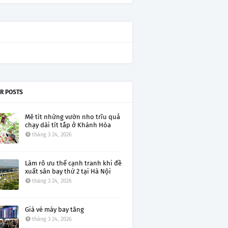
R POSTS
Mê tít những vườn nho trĩu quả
chạy dài tít tắp ở Khánh Hòa
tháng 3 24, 2026
Làm rõ ưu thế cạnh tranh khi đề
xuất sân bay thứ 2 tại Hà Nội
tháng 3 24, 2026
Giá vé máy bay tăng
tháng 3 24, 2026