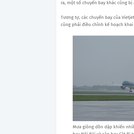
ra, một số chuyến bay khác cũng bị
Tương tự, các chuyến bay của Vietje
cũng phải điều chỉnh kế hoạch khai
Mưa giông dồn dập khiến nhiề
bay Nội Bài và sân bay Cát Bi t