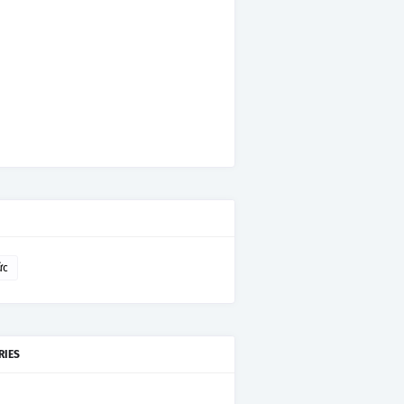
ức
RIES