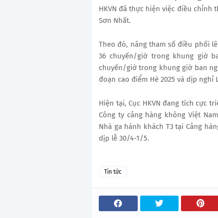
HKVN đã thực hiện việc điều chỉnh 
Sơn Nhất.
Theo đó, nâng tham số điều phối l
36 chuyến/giờ trong khung giờ ba
chuyến/giờ trong khung giờ ban ng
đoạn cao điểm Hè 2025 và dịp nghỉ 
Hiện tại, Cục HKVN đang tích cực tr
Công ty cảng hàng không Việt Nam
Nhà ga hành khách T3 tại Cảng hàn
dịp lễ 30/4-1/5.
Tin tức