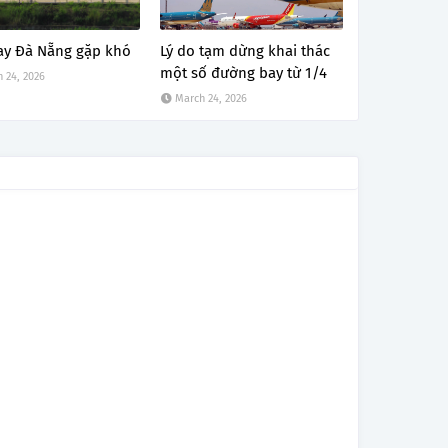
ay Đà Nẵng gặp khó
Lý do tạm dừng khai thác
một số đường bay từ 1/4
 24, 2026
March 24, 2026