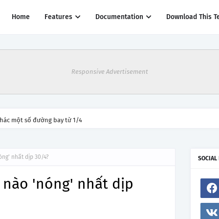
Home
Features
Documentation
Download This T
Responsive Advertisement
thác một số đường bay từ 1/4
ng' nhất dịp 30/4?
SOCIAL
nào 'nóng' nhất dịp