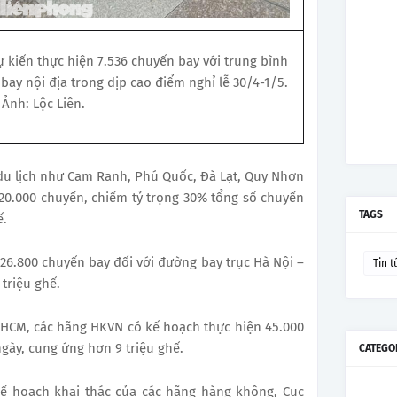
kiến thực hiện 7.536 chuyến bay với trung bình
ay nội địa trong dịp cao điểm nghỉ lễ 30/4-1/5.
Ảnh: Lộc Liên.
u lịch như Cam Ranh, Phú Quốc, Đà Lạt, Quy Nhơn
20.000 chuyến, chiếm tỷ trọng 30% tổng số chuyến
TAGS
ế.
26.800 chuyến bay đối với đường bay trục Hà Nội –
Tin t
triệu ghế.
PHCM, các hãng HKVN có kế hoạch thực hiện 45.000
gày, cung ứng hơn 9 triệu ghế.
CATEGO
kế hoạch khai thác của các hãng hàng không, Cục