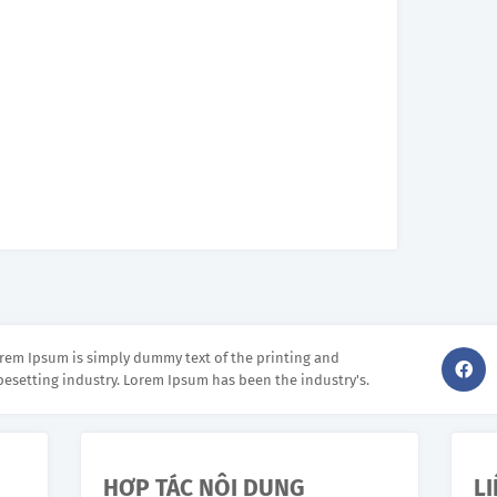
rem Ipsum is simply dummy text of the printing and
pesetting industry. Lorem Ipsum has been the industry's.
HỢP TÁC NỘI DUNG
L