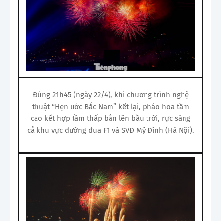
Đúng 21h45 (ngày 22/4), khi chương trình nghệ
thuật “Hẹn ước Bắc Nam” kết lại, pháo hoa tầm
cao kết hợp tầm thấp bắn lên bầu trời, rực sáng
cả khu vực đường đua F1 và SVĐ Mỹ Đình (Hà Nội).