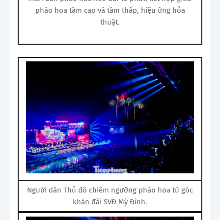
pháo hoa tầm cao và tầm thấp, hiệu ứng hỏa
thuật.
Người dân Thủ đô chiêm ngưỡng pháo hoa từ góc
khán đài SVĐ Mỹ Đình.