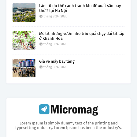
Làm rõ ưu thế cạnh tranh khi đề xuất sân bay
thứ 2 tại Hà Nội
tháng 3 24, 2026
Mê tít những vườn nho trĩu quả chạy dài tít tắp
ở Khánh Hòa
tháng 3 24, 2026
Giá vé máy bay tăng
tháng 3 24, 2026
Lorem Ipsum is simply dummy text of the printing and
typesetting industry. Lorem Ipsum has been the industry's.