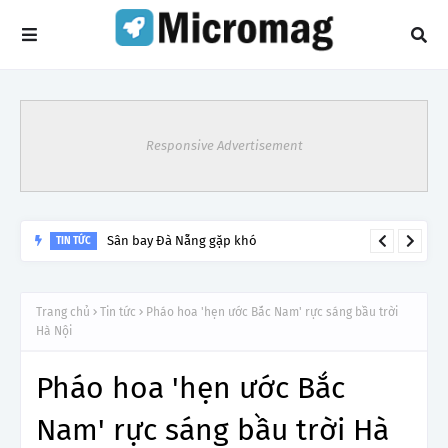
Responsive Advertisement
Lý do tạm dừng khai thác một số đường bay từ 1/4
TIN TỨC
Trang chủ
Tin tức
Pháo hoa 'hẹn ước Bắc Nam' rực sáng bầu trời
Hà Nội
Pháo hoa 'hẹn ước Bắc
Nam' rực sáng bầu trời Hà