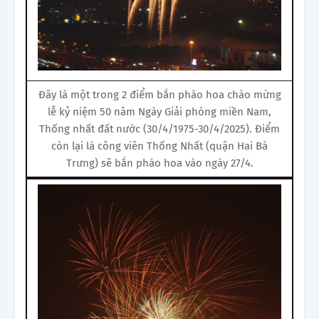
Đây là một trong 2 điểm bắn pháo hoa chào mừng
lễ kỷ niệm 50 năm Ngày Giải phóng miền Nam,
Thống nhất đất nước (30/4/1975-30/4/2025). Điểm
còn lại là công viên Thống Nhất (quận Hai Bà
Trưng) sẽ bắn pháo hoa vào ngày 27/4.