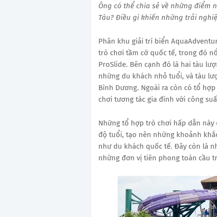
Ông có thể chia sẻ về những điểm 
Tàu? Điều gì khiến những trải nghi
Phân khu giải trí biển AquaAdventu
trò chơi tầm cỡ quốc tế, trong đó n
ProSlide. Bên cạnh đó là hai tàu lượ
những du khách nhỏ tuổi, và tàu lư
Bình Dương. Ngoài ra còn có tổ hợ
chơi tương tác gia đình với công suấ
Những tổ hợp trò chơi hấp dẫn này đ
độ tuổi, tạo nên những khoảnh khắ
như du khách quốc tế. Đây còn là n
những đơn vị tiên phong toàn cầu tr