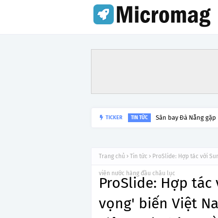
Sân bay Đà Nẵng gặp
TICKER
TIN TỨC
Trang chủ
Tin tức
ProSlide: Hợp tác với S
viên nước hàng đầu châu lục
ProSlide: Hợp tác
vọng' biến Việt 