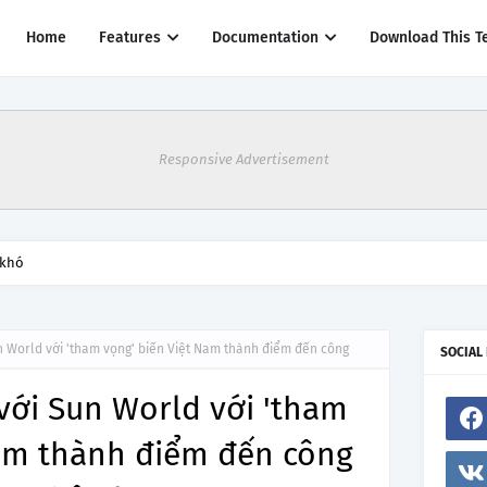
Home
Features
Documentation
Download This T
Responsive Advertisement
 khó
un World với 'tham vọng' biến Việt Nam thành điểm đến công
SOCIAL
 với Sun World với 'tham
Nam thành điểm đến công