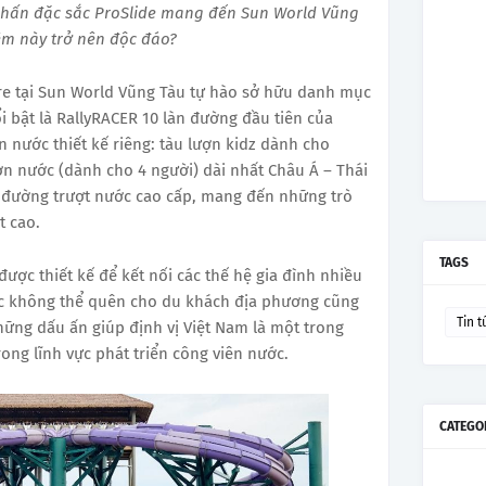
nhấn đặc sắc ProSlide mang đến Sun World Vũng
ệm này trở nên độc đáo?
re tại Sun World Vũng Tàu tự hào sở hữu danh mục
ổi bật là RallyRACER 10 làn đường đầu tiên của
n nước thiết kế riêng: tàu lượn kidz dành cho
ợn nước (dành cho 4 người) dài nhất Châu Á – Thái
p đường trượt nước cao cấp, mang đến những trò
t cao.
TAGS
ược thiết kế để kết nối các thế hệ gia đình nhiều
c không thể quên cho du khách địa phương cũng
Tin t
hững dấu ấn giúp định vị Việt Nam là một trong
ong lĩnh vực phát triển công viên nước.
CATEGO