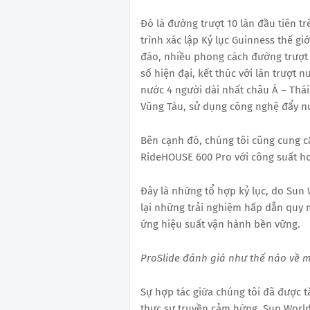
Đó là đường trượt 10 làn đầu tiên t
trình xác lập Kỷ lục Guinness thế gi
đáo, nhiều phong cách đường trượt
số hiện đại, kết thúc với làn trượt n
nước 4 người dài nhất châu Á – Thá
Vũng Tàu, sử dụng công nghệ đẩy n
Bên cạnh đó, chúng tôi cũng cung 
RideHOUSE 600 Pro với công suất h
Đây là những tổ hợp kỷ lục, do Sun
lại những trải nghiệm hấp dẫn quy m
ứng hiệu suất vận hành bền vững.
ProSlide đánh giá như thế nào về m
Sự hợp tác giữa chúng tôi đã được 
thực sự truyền cảm hứng. Sun World