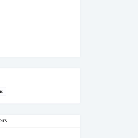
ức
RIES