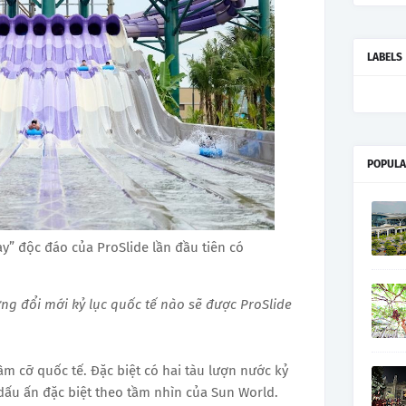
LABELS
POPULA
y” độc đáo của ProSlide lần đầu tiên có
g đổi mới kỷ lục quốc tế nào sẽ được ProSlide
ầm cỡ quốc tế. Đặc biệt có hai tàu lượn nước kỷ
o dấu ấn đặc biệt theo tầm nhìn của Sun World.