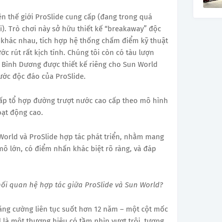
rên thế giới ProSlide cung cấp (đang trong quá
ới). Trò chơi này sở hữu thiết kế “breakaway” độc
 khác nhau, tích hợp hệ thống chấm điểm kỹ thuật
ước rút rất kịch tính. Chúng tôi còn có tàu lượn
i Bình Dương được thiết kế riêng cho Sun World
ước độc đáo của ProSlide.
cấp tổ hợp đường trượt nước cao cấp theo mô hình
oạt động cao.
 World và ProSlide hợp tác phát triển, nhằm mang
ô lớn, có điểm nhấn khác biệt rõ ràng, và đáp
ối quan hệ hợp tác giữa ProSlide và Sun World?
tăng cường liên tục suốt hơn 12 năm – một cột mốc
 là một thương hiệu có tầm nhìn vượt trội, tương