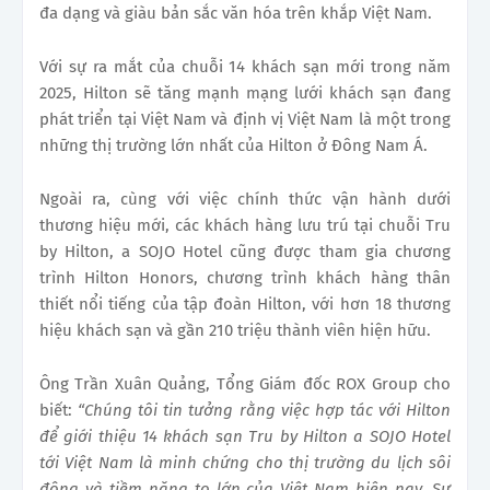
đa dạng và giàu bản sắc văn hóa trên khắp Việt Nam.
Với sự ra mắt của chuỗi 14 khách sạn mới trong năm
2025, Hilton sẽ tăng mạnh mạng lưới khách sạn đang
phát triển tại Việt Nam và định vị Việt Nam là một trong
những thị trường lớn nhất của Hilton ở Đông Nam Á.
Ngoài ra, cùng với việc chính thức vận hành dưới
thương hiệu mới, các khách hàng lưu trú tại chuỗi Tru
by Hilton, a SOJO Hotel cũng được tham gia chương
trình Hilton Honors, chương trình khách hàng thân
thiết nổi tiếng của tập đoàn Hilton, với hơn 18 thương
hiệu khách sạn và gần 210 triệu thành viên hiện hữu.
Ông Trần Xuân Quảng, Tổng Giám đốc ROX Group cho
biết:
“Chúng tôi tin tưởng rằng việc hợp tác với Hilton
để giới thiệu 14 khách sạn Tru by Hilton a SOJO Hotel
tới Việt Nam là minh chứng cho thị trường du lịch sôi
động và tiềm năng to lớn của Việt Nam hiện nay.
S
ự