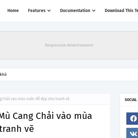
Home
Features
Documentation
Download This T
Responsive Advertisement
thác một số đường bay từ 1/4
g Chải vào mùa nước đổ đẹp như tranh vẽ
SOCIAL
Mù Cang Chải vào mùa
tranh vẽ