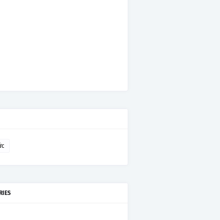
ức
RIES