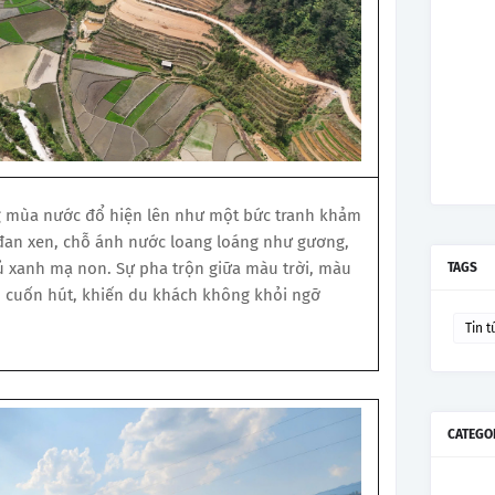
ng mùa nước đổ hiện lên như một bức tranh khảm
an xen, chỗ ánh nước loang loáng như gương,
ủ xanh mạ non. Sự pha trộn giữa màu trời, màu
TAGS
p cuốn hút, khiến du khách không khỏi ngỡ
Tin t
CATEGO