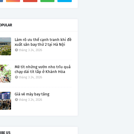
OPULAR
Làm rõ ưu thế cạnh tranh khi đề
xuất sân bay thứ 2 tại Hà Nội
tháng 3 24, 2026
Mê tít những vườn nho trĩu quả
chạy dài tít tắp ở Khánh Hòa
tháng 3 24, 2026
Giá vé máy bay tăng
tháng 3 24, 2026
IBE US