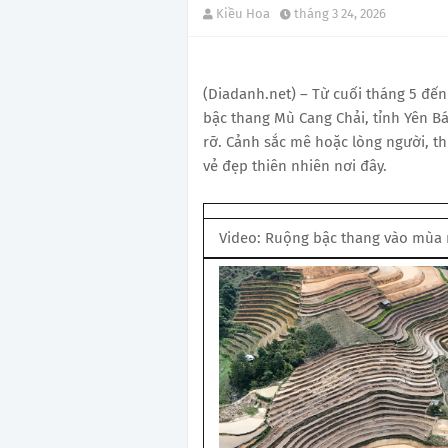
Kiều Hoa
tháng 3 24, 2026
(Diadanh.net) – Từ cuối tháng 5 đế
bậc thang Mù Cang Chải, tỉnh Yên B
rỡ. Cảnh sắc mê hoặc lòng người, t
vẻ đẹp thiên nhiên nơi đây.
Video: Ruộng bậc thang vào mùa n