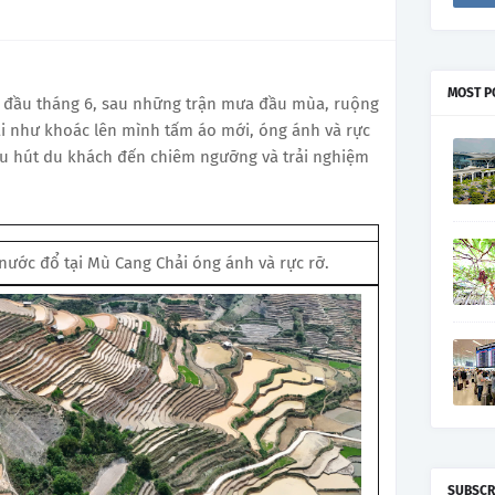
MOST P
n đầu tháng 6, sau những trận mưa đầu mùa, ruộng
ái như khoác lên mình tấm áo mới, óng ánh và rực
hu hút du khách đến chiêm ngưỡng và trải nghiệm
ước đổ tại Mù Cang Chải óng ánh và rực rỡ.
SUBSCR