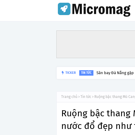
Lý do tạm dừng khai 
TICKER
TIN TỨC
Trang chủ
Tin tức
Ruộng bậc thang Mù Can
Ruộng bậc thang 
nước đổ đẹp như 