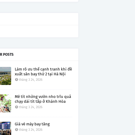
R POSTS
Làm rõ ưu thế cạnh tranh khi đề
xuất sân bay thứ 2 tại Hà Nội
tháng 3 24, 2026
Mê tít những vườn nho trĩu quả
chạy dài tít tắp ở Khánh Hòa
tháng 3 24, 2026
Giá vé máy bay tăng
tháng 3 24, 2026