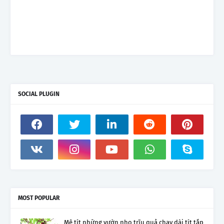
SOCIAL PLUGIN
MOST POPULAR
Mê tít những vườn nho trĩu quả chạy dài tít tắp