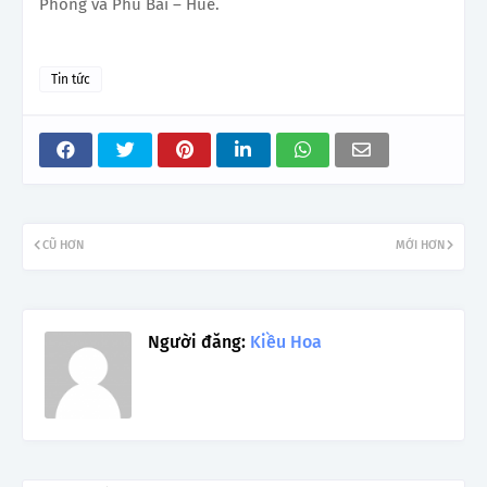
Phòng và Phú Bài – Huế.
Tin tức
CŨ HƠN
MỚI HƠN
Người đăng:
Kiều Hoa