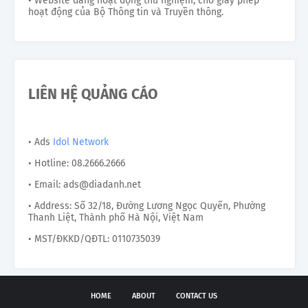
• Website đang hoạt động thử nghiệm, chờ giấy phép
hoạt động của Bộ Thông tin và Truyền thông.
LIÊN HỆ QUẢNG CÁO
• Ads
Idol Network
• Hotline: 08.2666.2666
• Email: ads@diadanh.net
• Address: Số 32/18, Đường Lương Ngọc Quyến, Phường
Thanh Liệt, Thành phố Hà Nội, Việt Nam
• MST/ĐKKD/QĐTL: 0110735039
HOME
ABOUT
CONTACT US