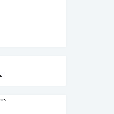
ức
RIES