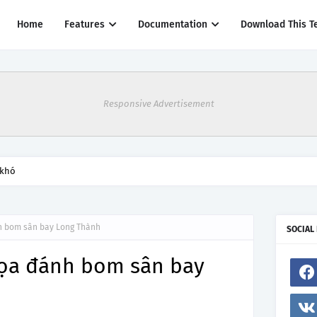
Home
Features
Documentation
Download This T
Responsive Advertisement
 khó
nh bom sân bay Long Thành
SOCIAL
dọa đánh bom sân bay