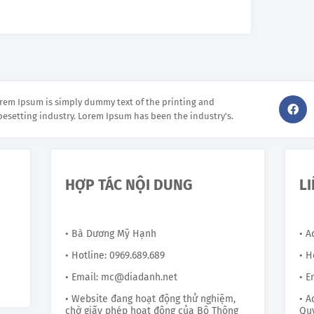
rem Ipsum is simply dummy text of the printing and
pesetting industry. Lorem Ipsum has been the industry's.
HỢP TÁC NỘI DUNG
L
• Bà Dương Mỹ Hạnh
• 
• Hotline: 0969.689.689
• H
• Email: mc@diadanh.net
• E
• Website đang hoạt động thử nghiệm,
• A
chờ giấy phép hoạt động của Bộ Thông
Quy