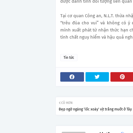
được danh tính đối tượng liên quan l
Tại cơ quan Công an, N.L.T. thừa nh
“trêu đùa cho vui” và không có ý 
mình xuất phát từ nhận thức hạn ch
tính chất nguy hiểm và hậu quả ngh
Tin tức
CŨ HƠN
Đẹp ngỡ ngàng 'lốc xoáy' vịt trắng muốt ở Tây