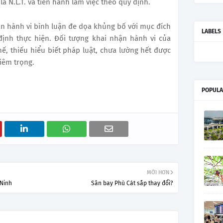
à N.L.T. và tiến hành làm việc theo quy định.
ận hành vi bình luận đe dọa khủng bố với mục đích
LABELS
định thực hiện. Đối tượng khai nhận hành vi của
ế, thiếu hiểu biết pháp luật, chưa lường hết được
iêm trọng.
POPULA
MỚI HƠN
 Ninh
Sân bay Phù Cát sắp thay đổi?