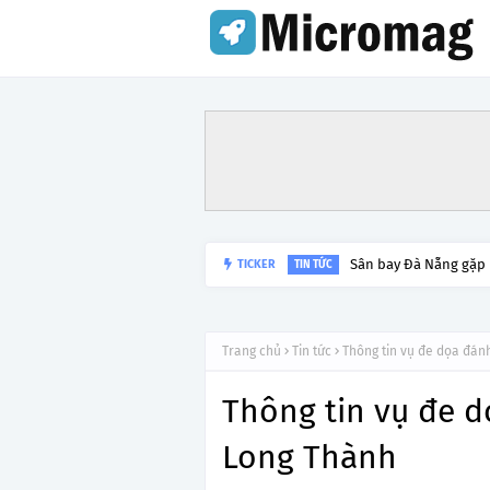
Sân bay Đà Nẵng gặp
TICKER
TIN TỨC
Trang chủ
Tin tức
Thông tin vụ đe dọa đá
Thông tin vụ đe 
Long Thành