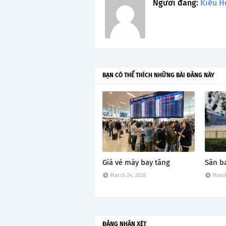
Người đăng:
Kiều H
BẠN CÓ THỂ THÍCH NHỮNG BÀI ĐĂNG NÀY
Giá vé máy bay tăng
Sân b
March 24, 2026
March
ĐĂNG NHẬN XÉT