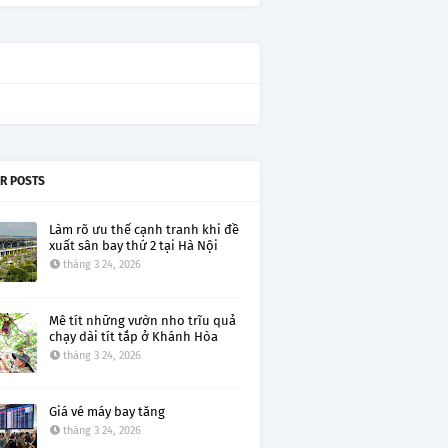
R POSTS
Làm rõ ưu thế cạnh tranh khi đề
xuất sân bay thứ 2 tại Hà Nội
tháng 3 24, 2026
Mê tít những vườn nho trĩu quả
chạy dài tít tắp ở Khánh Hòa
tháng 3 24, 2026
Giá vé máy bay tăng
tháng 3 24, 2026