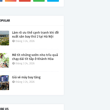
OPULAR
Làm rõ ưu thế cạnh tranh khi đề
xuất sân bay thứ 2 tại Hà Nội
tháng 3 24, 2026
Mê tít những vườn nho trĩu quả
chạy dài tít tắp ở Khánh Hòa
tháng 3 24, 2026
Giá vé máy bay tăng
tháng 3 24, 2026
IBE US