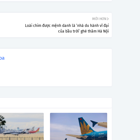
MỚI HƠN
Loài chim được mệnh danh là ‘nhà du hành vĩ đại
của bầu trời’ ghé thăm Hà Nội
oa