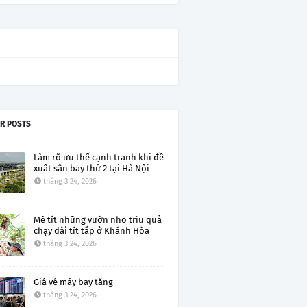
R POSTS
Làm rõ ưu thế cạnh tranh khi đề
xuất sân bay thứ 2 tại Hà Nội
tháng 3 24, 2026
Mê tít những vườn nho trĩu quả
chạy dài tít tắp ở Khánh Hòa
tháng 3 24, 2026
Giá vé máy bay tăng
tháng 3 24, 2026