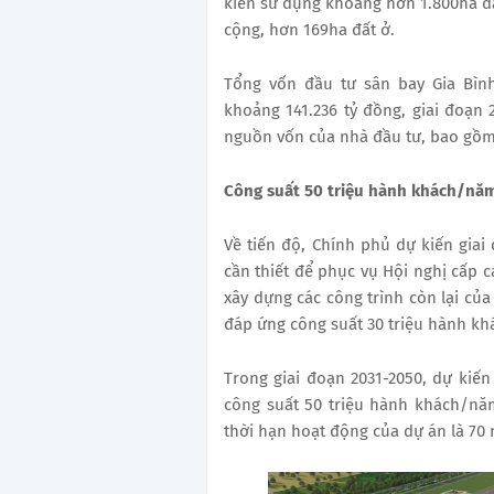
kiến sử dụng khoảng hơn 1.800ha đấ
cộng, hơn 169ha đất ở.
Tổng vốn đầu tư sân bay Gia Bình
khoảng 141.236 tỷ đồng, giai đoạn
nguồn vốn của nhà đầu tư, bao gồm
Công suất 50 triệu hành khách/nă
Về tiến độ, Chính phủ dự kiến giai
cần thiết để phục vụ Hội nghị cấp c
xây dựng các công trình còn lại củ
đáp ứng công suất 30 triệu hành kh
Trong giai đoạn 2031-2050, dự kiế
công suất 50 triệu hành khách/năm
thời hạn hoạt động của dự án là 70