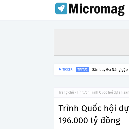
Sân bay Đà Nẵng gặp
TICKER
TIN TỨC
Trang chủ
Tin tức
Trình Quốc hội dự án sân
Trình Quốc hội dự
196.000 tỷ đồng