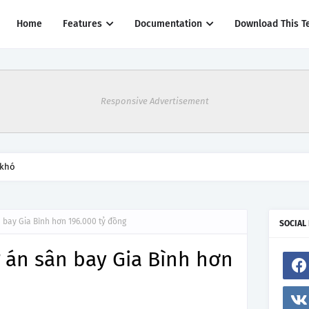
Home
Features
Documentation
Download This T
Responsive Advertisement
 khó
 bay Gia Bình hơn 196.000 tỷ đồng
SOCIAL
 án sân bay Gia Bình hơn