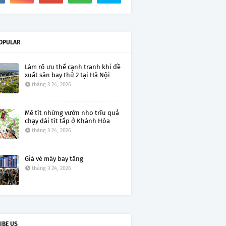
OPULAR
Làm rõ ưu thế cạnh tranh khi đề
xuất sân bay thứ 2 tại Hà Nội
tháng 3 24, 2026
Mê tít những vườn nho trĩu quả
chạy dài tít tắp ở Khánh Hòa
tháng 3 24, 2026
Giá vé máy bay tăng
tháng 3 24, 2026
IBE US