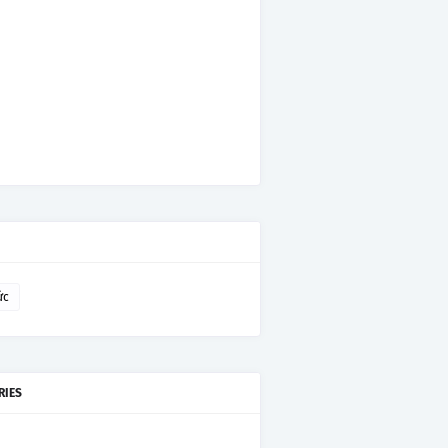
ức
RIES