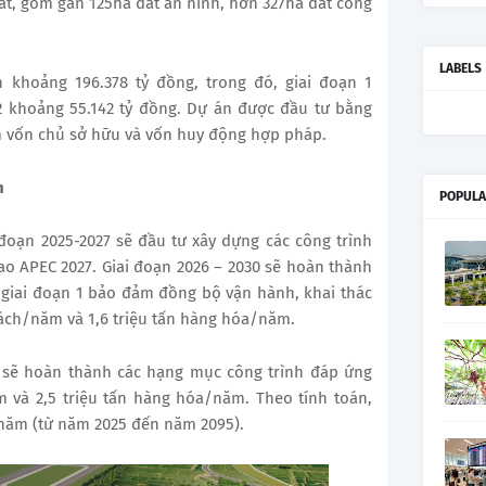
t, gồm gần 125ha đất an ninh, hơn 327ha đất công
LABELS
 khoảng 196.378 tỷ đồng, trong đó, giai đoạn 1
 2 khoảng 55.142 tỷ đồng. Dự án được đầu tư bằng
 vốn chủ sở hữu và vốn huy động hợp pháp.
m
POPULA
 đoạn 2025-2027 sẽ đầu tư xây dựng các công trình
ao APEC 2027. Giai đoạn 2026 – 2030 sẽ hoàn thành
a giai đoạn 1 bảo đảm đồng bộ vận hành, khai thác
ách/năm và 1,6 triệu tấn hàng hóa/năm.
n sẽ hoàn thành các hạng mục công trình đáp ứng
 và 2,5 triệu tấn hàng hóa/năm. Theo tính toán,
 năm (từ năm 2025 đến năm 2095).